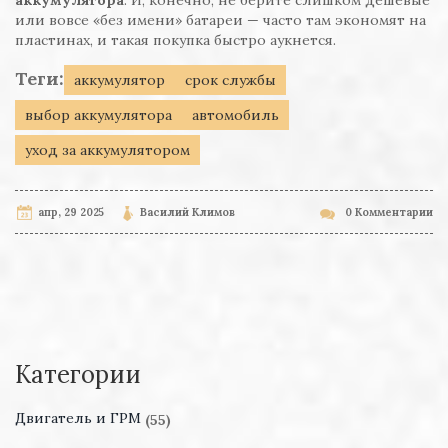
аккумулятора
. И, конечно, не берите слишком дешёвые
или вовсе «без имени» батареи — часто там экономят на
пластинах, и такая покупка быстро аукнется.
Теги:
аккумулятор
срок службы
выбор аккумулятора
автомобиль
уход за аккумулятором
апр, 29 2025
Василий Климов
0 Комментарии
Категории
Двигатель и ГРМ
(55)