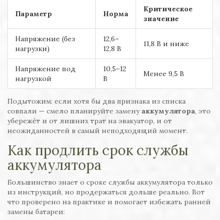
Критическое
Параметр
Норма
значение
Напряжение (без
12,6–
11,8 В и ниже
нагрузки)
12,8 В
Напряжение под
10,5–12
Менее 9,5 В
нагрузкой
В
Подытожим: если хотя бы два признака из списка
совпали — смело планируйте замену
аккумулятора
, это
убережёт и от лишних трат на эвакуатор, и от
неожиданностей в самый неподходящий момент.
Как продлить срок службы
аккумулятора
Большинство знает о сроке службы аккумулятора только
из инструкций, но продержаться дольше реально. Вот
что проверено на практике и помогает избежать ранней
замены батареи: