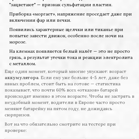
"зацветают" — признак сульфатации пластин.
Приборка «моргает», напряжение проседает даже при
включении фар или печки.
Появились характерные щелчки или тиканье при
попытке завести движок, особенно после ночи на
морозе.
На клеммах появляется белый налёт — это не просто
грязь, а результат утечки тока и реакции электролита
с металлом.
Еще один момент, который многие упускают: возраст
аккумулятора
. Если ему уже больше 4-5 лет, даже без
явных проблем, стоит быть на готове — статистика
показывает, что почти 60% всех «отказов» батарей
происходят именно в этом возрасте. Чтобы не застрять в
неудобный момент, водители в Европе часто просто
меняют батарейку на пятом году, не дожидаясь
сюрпризов.
Вот на что обязательно смотрите на тестере при
проверке: