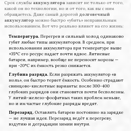
Срок службы
аккумулятора
зависит не только от того,
какой он по технологии, но и от того, как вы с ним
обращаетесь. Даже самый дорогой
долговечный
аккумулятор
можно быстро «убить» неправильным
использованием. Вот что реально влияет на его жизнь:
Температура.
Перегрев и сильный холод одинаково
губят любые типы аккумуляторов. В среднем, при
использовании аккумулятора при температуре выше
+35°C его ресурс падает почти вдвое. Литиевые
батареи, например, вообще не переносят морозы —
при -20°C их ёмкость резко снижается.
Глубина разряда.
Если разряжать аккумулятор «в
ноль», он быстро теряет ёмкость. Особенно страдают
свинцово-кислотные варианты: после 300-400
глубоких разрядов они становятся почти бесполезны.
У литий-железо-фосфатных таких проблем меньше,
но и им частые глубокие разряды вредят.
Перезаряд.
Оставлять батарею постоянно на зарядке
— не лучшая идея. Перезаряд ведёт к перегреву,
вздутию и деградации химии внутри.