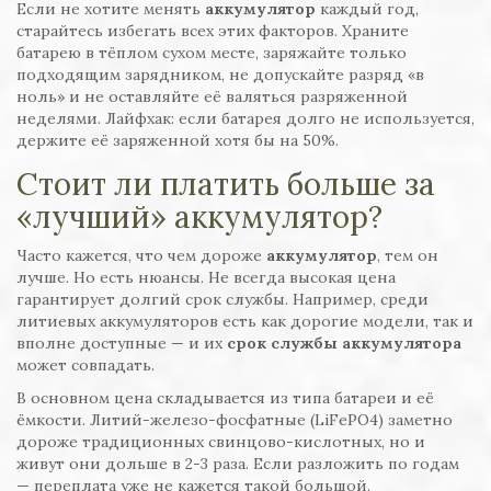
Если не хотите менять
аккумулятор
каждый год,
старайтесь избегать всех этих факторов. Храните
батарею в тёплом сухом месте, заряжайте только
подходящим зарядником, не допускайте разряд «в
ноль» и не оставляйте её валяться разряженной
неделями. Лайфхак: если батарея долго не используется,
держите её заряженной хотя бы на 50%.
Стоит ли платить больше за
«лучший» аккумулятор?
Часто кажется, что чем дороже
аккумулятор
, тем он
лучше. Но есть нюансы. Не всегда высокая цена
гарантирует долгий срок службы. Например, среди
литиевых аккумуляторов есть как дорогие модели, так и
вполне доступные — и их
срок службы аккумулятора
может совпадать.
В основном цена складывается из типа батареи и её
ёмкости. Литий-железо-фосфатные (LiFePO4) заметно
дороже традиционных свинцово-кислотных, но и
живут они дольше в 2-3 раза. Если разложить по годам
— переплата уже не кажется такой большой.