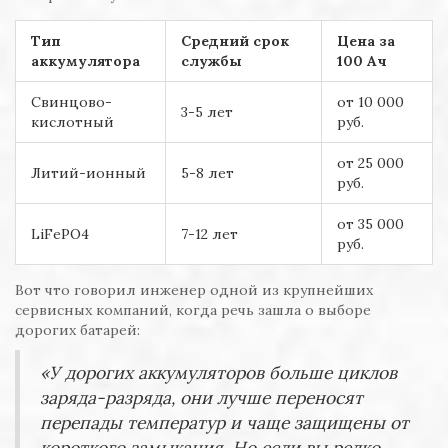
Тип
Средний срок
Цена за
аккумулятора
службы
100 Ач
Свинцово-
от 10 000
3-5 лет
кислотный
руб.
от 25 000
Литий-ионный
5-8 лет
руб.
от 35 000
LiFePO4
7-12 лет
руб.
Вот что говорил инженер одной из крупнейших
сервисных компаний, когда речь зашла о выборе
дорогих батарей:
«У дорогих аккумуляторов больше циклов
заряда-разряда, они лучше переносят
перепады температур и чаще защищены от
короткого замыкания. Но если вы редко