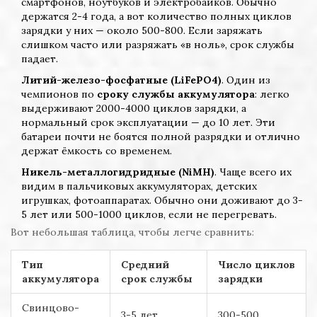
смартфонов, ноутбуков и электробайков. Обычно
держатся 2-4 года, а вот количество полных циклов
зарядки у них — около 500-800. Если заряжать
слишком часто или разряжать «в ноль», срок службы
падает.
Литий-железо-фосфатные (LiFePO4)
. Один из
чемпионов по
сроку службы аккумулятора
: легко
выдерживают 2000-4000 циклов зарядки, а
нормальный срок эксплуатации — до 10 лет. Эти
батареи почти не боятся полной разрядки и отлично
держат ёмкость со временем.
Никель-металлогидридные (NiMH)
. Чаще всего их
видим в пальчиковых аккумуляторах, детских
игрушках, фотоаппаратах. Обычно они доживают до 3-
5 лет или 500-1000 циклов, если не перегревать.
Вот небольшая таблица, чтобы легче сравнить:
Тип
Средний
Число циклов
аккумулятора
срок службы
зарядки
Свинцово-
3-5 лет
300-500