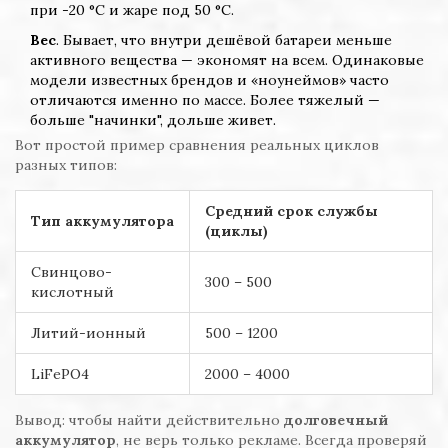
при -20 °C и жаре под 50 °C.
Вес
. Бывает, что внутри дешёвой батареи меньше
активного вещества — экономят на всем. Одинаковые
модели известных брендов и «ноунеймов» часто
отличаются именно по массе. Более тяжелый —
больше "начинки", дольше живет.
Вот простой пример сравнения реальных циклов
разных типов:
Средний срок службы
Тип аккумулятора
(циклы)
Свинцово-
300 – 500
кислотный
Литий-ионный
500 – 1200
LiFePO4
2000 – 4000
Вывод: чтобы найти действительно
долговечный
аккумулятор
, не верь только рекламе. Всегда проверяй