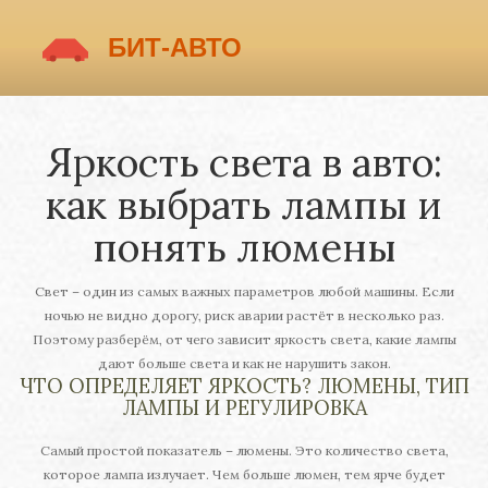
Яркость света в авто:
как выбрать лампы и
понять люмены
Свет – один из самых важных параметров любой машины. Если
ночью не видно дорогу, риск аварии растёт в несколько раз.
Поэтому разберём, от чего зависит яркость света, какие лампы
дают больше света и как не нарушить закон.
ЧТО ОПРЕДЕЛЯЕТ ЯРКОСТЬ? ЛЮМЕНЫ, ТИП
ЛАМПЫ И РЕГУЛИРОВКА
Самый простой показатель – люмены. Это количество света,
которое лампа излучает. Чем больше люмен, тем ярче будет