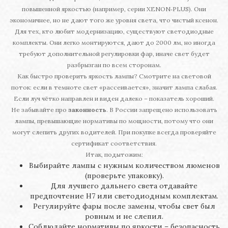
повышенной яркостью (например, серии XENON‑PLUS). Они
экономичнее, но не дают того же уровня света, что чистый ксенон.
Для тех, кто любит модернизацию, существуют светодиодные
комплекты. Они легко монтируются, дают до 2000 лм, но иногда
требуют дополнительной регулировки фар, иначе свет будет
разбрызган по всем сторонам.
Как быстро проверить яркость лампы? Смотрите на световой
поток: если в темноте свет «рассеивается», значит лампа слабая.
Если луч чётко направлен и виден далеко – показатель хороший.
Не забывайте про
законность
. В России запрещено использовать
лампы, превышающие нормативы по мощности, потому что они
могут слепить других водителей. При покупке всегда проверяйте
сертификат соответствия.
Итак, подытожим:
Выбирайте лампы с нужным количеством люменов
(проверьте упаковку).
Для лучшего дальнего света отдавайте
предпочтение H7 или светодиодным комплектам.
Регулируйте фары после замены, чтобы свет был
ровным и не слепил.
Соблюдайте нормативы по яркости – безопасность