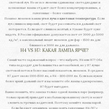
световой луч. Но не все люмены одинаковы: светодиодные и
ксеноновые лампы отдают свет более концентрированным, а
галогенные – более «мягким».
Помимо люменов важны
угол луча
и
цветовая температура
. Если
луч слишком широкий, свет будет рассеиваться и дальний свет
потеряется. Если цвет слишком желтый, в тумане будет хуже
видеть. В России официально допускается свет от 3000 до 5000
кд/м², а максимальный лимит люменов для фар – 1500 лм для
ближнего и 3000 лм для дальнего.
H4 VS H7: КАКАЯ ЛАМПА ЯРЧЕ?
Самый часто задаваемый вопрос – что выбрать: H4 или H7? Оба
типа подходят для большинства автомобилей, но у H7 лучше
световой поток и более высокий показатель люменов. В среднем
H7 дает около 1300‑1500 лм, а H4 – 1100‑1300 лм. Если вам нужен
более яркий дальний свет и вы меняете обе лампы одновременно,
H7 будет выгоднее.
Важно помнить, что замена только одной лампы в паре (например,
только правой) приводит к несбалансированному свету и может
слепить встречных водителей. Поэтому меняйте лампы парой.
Если бюджет ограничен, можно взять галогенные H4/H7 с