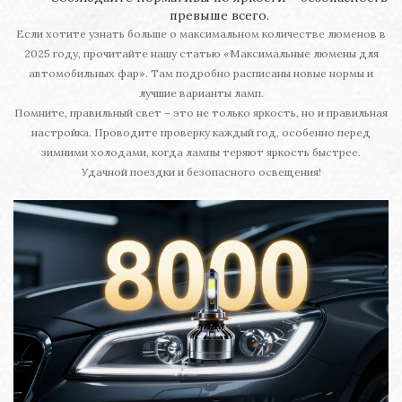
превыше всего.
Если хотите узнать больше о максимальном количестве люменов в
2025 году, прочитайте нашу статью «Максимальные люмены для
автомобильных фар». Там подробно расписаны новые нормы и
лучшие варианты ламп.
Помните, правильный свет – это не только яркость, но и правильная
настройка. Проводите проверку каждый год, особенно перед
зимними холодами, когда лампы теряют яркость быстрее.
Удачной поездки и безопасного освещения!