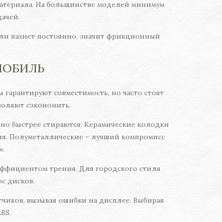
материала. На большинстве моделей минимум
дачей.
если пахнет постоянно, значит фрикционный
МОБИЛЬ
гарантируют совместимость, но часто стоят
воляют сэкономить.
 но быстрее стираются. Керамические колодки
ия. Полуметаллические – лучший компромисс
».
оэффициентом трения. Для городского стиля
с дисков.
тчиков, вызывая ошибки на дисплее. Выбирая
BS.