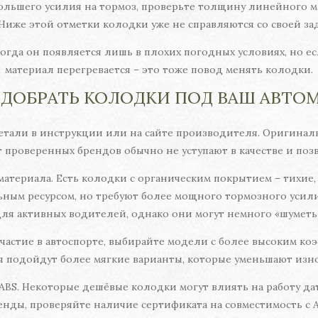
 большего усилия на тормоз, проверьте толщину линейного 
 Ниже этой отметки колодки уже не справляются со своей за
ногда он появляется лишь в плохих погодных условиях, но 
материал перегревается – это тоже повод менять колодки.
ОДОБРАТЬ КОЛОДКИ ПОД ВАШ АВТО
тали в инструкции или на сайте производителя. Оригиналы 
т проверенных брендов обычно не уступают в качестве и поз
атериала. Есть колодки с органическим покрытием – тихие,
ным ресурсом, но требуют более мощного тормозного усил
ля активных водителей, однако они могут немного «шуметь
 участие в автоспорте, выбирайте модели с более высоким к
 подойдут более мягкие варианты, которые уменьшают изно
 ABS. Некоторые дешёвые колодки могут влиять на работу да
енды, проверяйте наличие сертификата на совместимость с A