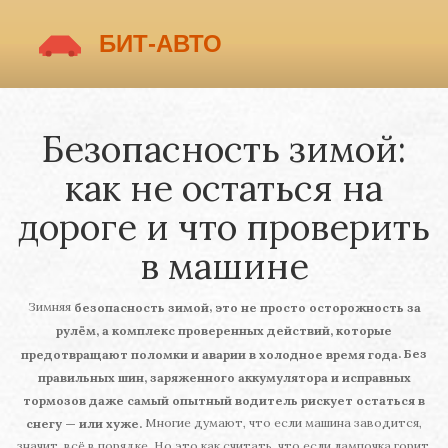
Безопасность зимой:
как не остаться на
дороге и что проверить
в машине
Зимняя
,
безопасность зимой
это не просто осторожность за
рулём, а комплекс проверенных действий, которые
. Без
предотвращают поломки и аварии в холодное время года
правильных шин, заряженного аккумулятора и исправных
тормозов даже самый опытный водитель рискует остаться в
Многие думают, что если машина заводится,
снегу — или хуже.
значит, всё в порядке. Но это как считать, что если лампочка горит,