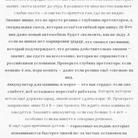
значит, света хватит до утра. В реальности зима жестко выявляет
слабые места — и они часто прячутся там, где их не видно.
,
Зимние шины
это не просто резина с глубоким протектором, а
. Без
специальная смесь, которая остаётся гибкой при минус 20
них даже новый автомобиль будет скользить, как на льду. А
если на шинах нет маркировки
,
3PMSF
это символ снежинки,
—
который подтверждает, что резина действительно зимняя
значит, вы едете на всесезонке, которая не справляется с
российскими условиями. Проверьте глубину протектора: если
меньше 4 мм, пора менять — даже если резина ещё «свежая» на
вид.
,
Аккумулятор для машины
в мороз — это как сердце: если оно
. Батарея, которая
слабеет, всё остальное перестаёт работать
летом ещё держала заряд, зимой может сдаться при -15. Проверьте
напряжение: ниже 12,4 В — уже тревога. Не ждите, пока машина не
заведётся. Замените аккумулятор, если ему больше 3–4 лет —
особенно если вы живёте в северных регионах.
И ещё одна критичная деталь —
,
тормозные колодки
которые
изнашиваются быстрее зимой из-за частых остановок на