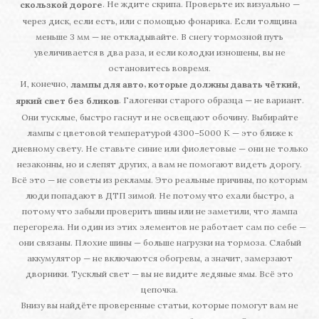
. Не ждите скрипа. Проверьте их визуально —
скользкой дороге
через диск, если есть, или с помощью фонарика. Если толщина
меньше 3 мм — не откладывайте. В снегу тормозной путь
увеличивается в два раза, и если колодки изношены, вы не
остановитесь вовремя.
И, конечно,
,
лампы для авто
которые должны давать чёткий,
. Галогенки старого образца — не вариант.
яркий свет без бликов
Они тусклые, быстро гаснут и не освещают обочину. Выбирайте
лампы с цветовой температурой 4300–5000 К — это ближе к
дневному свету. Не ставьте синие или фиолетовые — они не только
незаконны, но и слепят других, а вам не помогают видеть дорогу.
Всё это — не советы из рекламы. Это реальные причины, по которым
люди попадают в ДТП зимой. Не потому что ехали быстро, а
потому что забыли проверить шины или не заметили, что лампа
перегорела. Ни один из этих элементов не работает сам по себе —
они связаны. Плохие шины — больше нагрузки на тормоза. Слабый
аккумулятор — не включаются обогревы, а значит, замерзают
дворники. Тусклый свет — вы не видите ледяные ямы. Всё это
цепочка.
Внизу вы найдёте проверенные статьи, которые помогут вам не