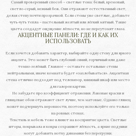
Самый проверенный способ – светлые тона: белый, кремовый,
светло‑серый, нежный беж. Они отражают естественный свет,
делая стену почти прозрачной. Если стены уже светлые, добавьте
чуть‑чуть тепла – пастельный желтый или лёгкий мятный. Такие
цвета создадут ощущение лёгкости, но не переутомят глаза.
АКЦЕНТНЫЕ ПАНЕЛИ: ГДЕ И КАК ИХ
ИСПОЛЬЗОВАТЬ
Если хочется добавить характер, выбирайте одну стену для яркого
акцента. Это может быть глубокий синий, горчичный или даже
темно‑зелёный. Главное – оставьте остальные стены
нейтральными, иначе комната будет «захлебываться». Акцентная
стена отлично подходит под телевизор, книжный шкаф или место
для галереи картин.
Не забудьте про коэффициент отражения. Лаковые краски и
глянцевые обои отражают свет лучше, чем матовые. Однако глянец
может подчеркнуть неровности, поэтому используйте его только
на ровных стенах.
Текстиль и мебель тоже влияют на восприятие цвета. Светлые
шторы, покрывала и ковры сохраняют лёгкость, а яркие подушки
могут добавить нотку динамики без перегрузки.