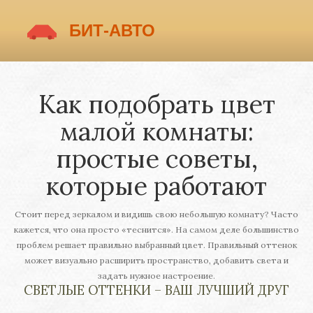
Как подобрать цвет
малой комнаты:
простые советы,
которые работают
Стоит перед зеркалом и видишь свою небольшую комнату? Часто
кажется, что она просто «теснится». На самом деле большинство
проблем решает правильно выбранный цвет. Правильный оттенок
может визуально расширить пространство, добавить света и
задать нужное настроение.
СВЕТЛЫЕ ОТТЕНКИ – ВАШ ЛУЧШИЙ ДРУГ