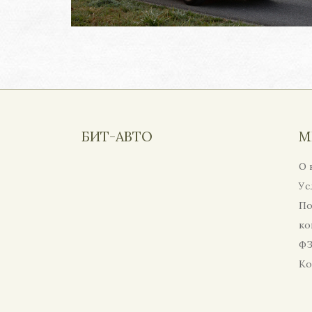
БИТ-АВТО
М
О 
Ус
По
ко
ФЗ
Ко