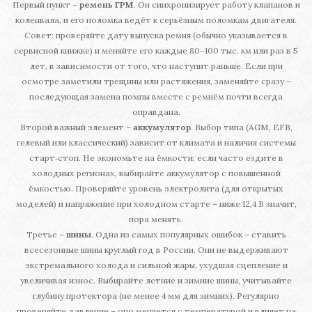
Первый пункт –
ремень ГРМ
. Он синхронизирует работу клапанов и
коленвала, и его поломка ведёт к серьёзным поломкам двигателя.
Совет: проверяйте дату выпуска ремня (обычно указывается в
сервисной книжке) и меняйте его каждые 80–100 тыс. км или раз в 5
лет, в зависимости от того, что наступит раньше. Если при
осмотре заметили трещины или растяжения, заменяйте сразу –
последующая замена помпы вместе с ремнём почти всегда
оправдана.
Второй важный элемент –
аккумулятор
. Выбор типа (AGM, EFB,
гелевый или классический) зависит от климата и наличия системы
старт‑стоп. Не экономьте на ёмкости: если часто ездите в
холодных регионах, выбирайте аккумулятор с повышенной
ёмкостью. Проверяйте уровень электролита (для открытых
моделей) и напряжение при холодном старте – ниже 12,4 В значит,
пора менять.
Третье –
шины
. Одна из самых популярных ошибок – ставить
всесезонные шины круглый год в России. Они не выдерживают
экстремального холода и сильной жары, ухудшая сцепление и
увеличивая износ. Выбирайте летние и зимние шины, учитывайте
глубину протектора (не менее 4 мм для зимних). Регулярно
проверяйте давление – оно меняется с температурой и влияет на