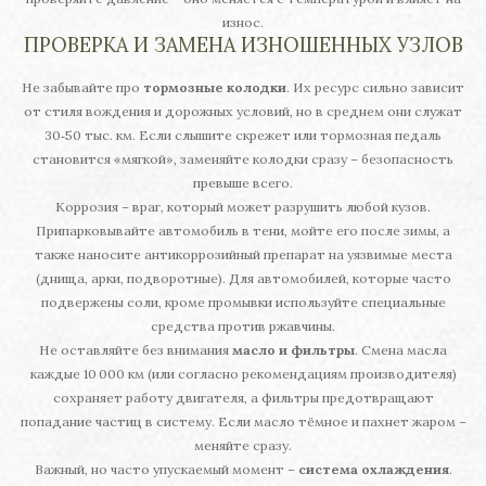
износ.
ПРОВЕРКА И ЗАМЕНА ИЗНОШЕННЫХ УЗЛОВ
Не забывайте про
тормозные колодки
. Их ресурс сильно зависит
от стиля вождения и дорожных условий, но в среднем они служат
30‑50 тыс. км. Если слышите скрежет или тормозная педаль
становится «мягкой», заменяйте колодки сразу – безопасность
превыше всего.
Коррозия – враг, который может разрушить любой кузов.
Припарковывайте автомобиль в тени, мойте его после зимы, а
также наносите антикоррозийный препарат на уязвимые места
(днища, арки, подворотные). Для автомобилей, которые часто
подвержены соли, кроме промывки используйте специальные
средства против ржавчины.
Не оставляйте без внимания
масло и фильтры
. Смена масла
каждые 10 000 км (или согласно рекомендациям производителя)
сохраняет работу двигателя, а фильтры предотвращают
попадание частиц в систему. Если масло тёмное и пахнет жаром –
меняйте сразу.
Важный, но часто упускаемый момент –
система охлаждения
.