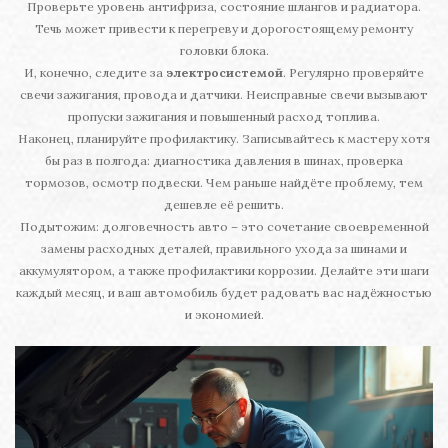
Проверьте уровень антифриза, состояние шлангов и радиатора.
Течь может привести к перегреву и дорогостоящему ремонту
головки блока.
И, конечно, следите за
электросистемой
. Регулярно проверяйте
свечи зажигания, провода и датчики. Неисправные свечи вызывают
пропуски зажигания и повышенный расход топлива.
Наконец, планируйте профилактику. Записывайтесь к мастеру хотя
бы раз в полгода: диагностика давления в шинах, проверка
тормозов, осмотр подвески. Чем раньше найдёте проблему, тем
дешевле её решить.
Подытожим: долговечность авто – это сочетание своевременной
замены расходных деталей, правильного ухода за шинами и
аккумулятором, а также профилактики коррозии. Делайте эти шаги
каждый месяц, и ваш автомобиль будет радовать вас надёжностью
и экономией.