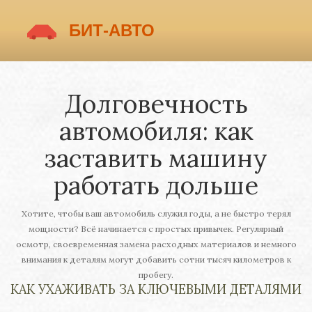
Долговечность
автомобиля: как
заставить машину
работать дольше
Хотите, чтобы ваш автомобиль служил годы, а не быстро терял
мощности? Всё начинается с простых привычек. Регулярный
осмотр, своевременная замена расходных материалов и немного
внимания к деталям могут добавить сотни тысяч километров к
пробегу.
КАК УХАЖИВАТЬ ЗА КЛЮЧЕВЫМИ ДЕТАЛЯМИ