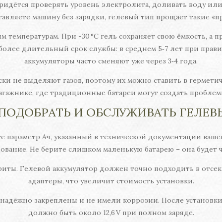
ридётся проверять уровень электролита, доливать воду или 
ставляете машину без зарядки, гелевый тип прощает такие «п
температурам. При -30 °C гель сохраняет свою ёмкость, а пр
олее длительный срок службы: в среднем 5‑7 лет при прав
аккумуляторы часто сменяют уже через 3‑4 года.
ки не выделяют газов, поэтому их можно ставить в гермети
агажнике, где традиционные батареи могут создать проблем
 ПОДОБРАТЬ И ОБСЛУЖИВАТЬ ГЕЛЕВ
 параметр Ач, указанный в технической документации вашего 
вание. Не берите слишком маленькую батарею – она будет ча
риты. Гелевой аккумулятор должен точно подходить в отсе
адаптеры, что увеличит стоимость установки.
 надёжно закреплены и не имели коррозии. После установк
должно быть около 12,6 V при полном заряде.