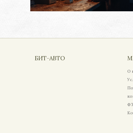
БИТ-АВТО
М
О 
Ус
По
ко
ФЗ
Ко