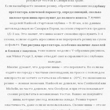
результат тестов в Сибири и на Урале.
Если вы выбираете зимнюю резину, обратите внимание на
глубину
,
протектора
ключевой параметр, определяющий, сколько
. У лучших
километров шина прослужит до полного износа
моделей Hankook стартовая глубина — 9–10 мм, а по данным
автовладельцев из Самары и Перми, за сезон стирается в среднем
1,5–3 мм. Это значит, что шина может спокойно прослужить 3–4
сезона, если не ездить агрессивно и не перегревать резину на сухом
асфальте.
,
Тип рисунка протектора
особенно наличие ламелей
, тоже важен: модели с V-образным рисунком,
и блоков с зацепом
как Winter i*cept 3, лучше отводят снег и справляются с глубоким
наледью.
Многие думают, что дорогие шины — это переплата. Но если вы
ездите по городу с частыми снегопадами, на трассе с гололедом
или просто не хотите остаться на обочине в -20°C, то экономия на
резине — ложная экономия. Hankook не дешевле, чем Continental или
Michelin, но часто дешевле, чем Goodyear, и при этом показывает
схожие результаты в независимых тестах. Важно: не покупайте
шины, которые уже год лежали на складе. Резина теряет
эластичность, даже если не использовалась. Свежие шины — это не