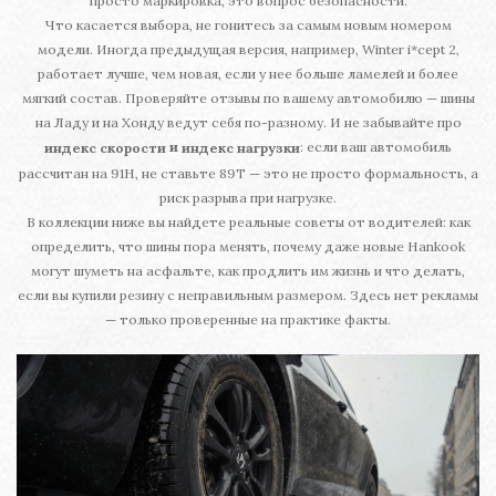
просто маркировка, это вопрос безопасности.
Что касается выбора, не гонитесь за самым новым номером
модели. Иногда предыдущая версия, например, Winter i*cept 2,
работает лучше, чем новая, если у нее больше ламелей и более
мягкий состав. Проверяйте отзывы по вашему автомобилю — шины
на Ладу и на Хонду ведут себя по-разному. И не забывайте про
: если ваш автомобиль
и
индекс скорости
индекс нагрузки
рассчитан на 91H, не ставьте 89T — это не просто формальность, а
риск разрыва при нагрузке.
В коллекции ниже вы найдете реальные советы от водителей: как
определить, что шины пора менять, почему даже новые Hankook
могут шуметь на асфальте, как продлить им жизнь и что делать,
если вы купили резину с неправильным размером. Здесь нет рекламы
— только проверенные на практике факты.