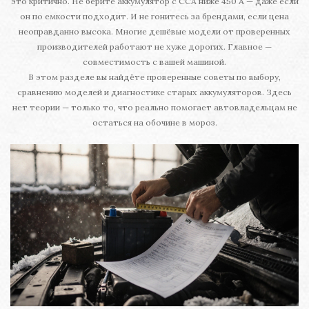
это критично. Не берите аккумулятор с CCA ниже 450 А — даже если
он по емкости подходит. И не гонитесь за брендами, если цена
неоправданно высока. Многие дешёвые модели от проверенных
производителей работают не хуже дорогих. Главное —
совместимость с вашей машиной.
В этом разделе вы найдёте проверенные советы по выбору,
сравнению моделей и диагностике старых аккумуляторов. Здесь
нет теории — только то, что реально помогает автовладельцам не
остаться на обочине в мороз.