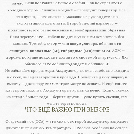
. Если поставить слишком слабый — он не справится с
за час
холодным утром. Слишком мощный — перегрузит генератор. Всё,
что нужно, — это значение, указанное в руководстве по
эксплуатации вашего авто. Второй важный параметр —
.
,
полярность
это расположение клемм: прямая или обратная
Если перепутаете — кабели не дотянутся, и вы останетесь без
машины. Третий фактор —
,
тип аккумулятора
обычно это
. AGM —
свинцово-кислотные (LF), гибридные (EFB) или AGM
дороже, но лучше подходит для авто с системой старт-стоп. Для
обычного автомобиля подойдёт и обычный LF.
Не забывайте про размеры. Аккумулятор должен свободно входить
в отсек, не задевая крышки и провода. Проверьте длину, ширину и
высоту — даже пару миллиметров могут помешать. И ещё: ищите
дату производства. Аккумулятор не хранится вечно. Если он лежал
на складе больше года — берите другой. Лучше купить свежий, чем
менять через полгода.
ЧТО ЕЩЁ ВАЖНО ПРИ ВЫБОРЕ
Стартовый ток (CCA) — это сила, с которой аккумулятор запускает
двигатель при низких температурах. В России, особенно на севере,