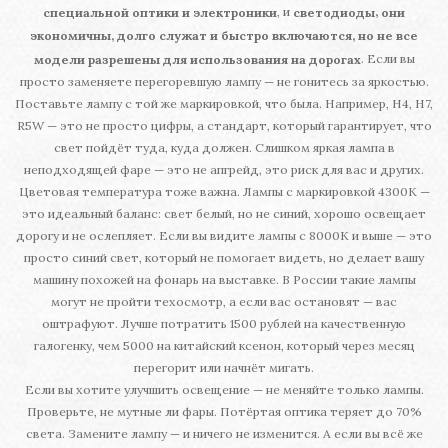
, и
,
специальной оптики и электроники
светодиоды
они
экономичны, долго служат и быстро включаются, но не все
. Если вы
модели разрешены для использования на дорогах
просто заменяете перегоревшую лампу — не гонитесь за яркостью.
Поставьте лампу с той же маркировкой, что была. Например, H4, H7,
R5W — это не просто цифры, а стандарт, который гарантирует, что
свет пойдёт туда, куда должен. Слишком яркая лампа в
неподходящей фаре — это не апгрейд, это риск для вас и других.
Цветовая температура тоже важна. Лампы с маркировкой 4300K —
это идеальный баланс: свет белый, но не синий, хорошо освещает
дорогу и не ослепляет. Если вы видите лампы с 8000K и выше — это
просто синий свет, который не помогает видеть, но делает вашу
машину похожей на фонарь на выставке. В России такие лампы
могут не пройти техосмотр, а если вас остановят — вас
оштрафуют. Лучше потратить 1500 рублей на качественную
галогенку, чем 5000 на китайский ксенон, который через месяц
перегорит или начнёт мигать.
Если вы хотите улучшить освещение — не меняйте только лампы.
Проверьте, не мутные ли фары. Потёртая оптика теряет до 70%
света. Замените лампу — и ничего не изменится. А если вы всё же