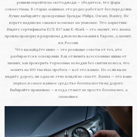
решили перейти на светодиоды — убедитесь, что фары
совместимы. В старых машинах это редко работает без переделки.
Лучше выбирайте проверенные бренды: Philips, Osram, Stanley. Не
верьте надписям «аналог ксенона» на упаковке. Это маркетинг.
Ищите сертификаты ECE R37 или E-Mark — это значит, что лампа
прошла проверку и разрешена для использования в Европе, а значит,
и в России.
Что вы найдёте ниже — это реальные советы от тех, кто
разбирается в освещении. Как отличить всесезонные шины от
зимних, как проверить тормозные колодки без снятия колеса, что
менять на 100 тысячах пробега — всё это важно. Но если вы не
видите дорогу, ни одна из этих вещей не спасёт. Лампа — это ваше
первое и самое важное средство безопасности на дороге.
Выбирайте правильно — и езда станет не просто безопаснее, а
спокойнее.