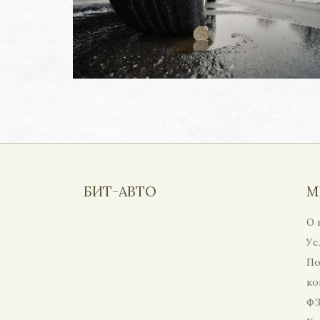
БИТ-АВТО
М
О 
Ус
По
ко
ФЗ