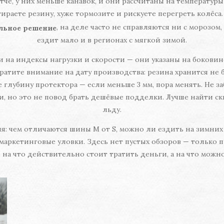
тче, у них меньше канавок, и они рассчитаны на температуры
раете резину, хуже тормозите и рискуете перегреть колёса.
, на деле часто не справляются ни с морозом,
льное решение
ездит мало и в регионах с мягкой зимой.
и на индексы нагрузки и скорости — они указаны на боковин
атите внимание на дату производства: резина хранится не 
 глубину протектора — если меньше 3 мм, пора менять. Не за
и, но это не повод брать дешёвые подделки. Лучше найти с
льду.
ия: чем отличаются шины M от S, можно ли ездить на зимних
а маркетинговые уловки. Здесь нет пустых обзоров — только
, на что действительно стоит тратить деньги, а на что можно