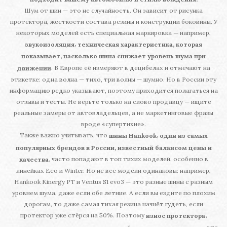
Шум от шин — это не случайность. Он зависит от рисунка
протектора, жёсткости состава резины и конструкции боковины. У
некоторых моделей есть специальная маркировка — например,
,
звукоизоляция
техническая характеристика, которая
показывает, насколько шина снижает уровень шума при
. В Европе её измеряют в децибелах и отмечают на
движении
этикетке: одна волна — тихо, три волны — шумно. Но в России эту
информацию редко указывают, поэтому приходится полагаться на
отзывы и тесты. Не верьте только на слово продавцу — ищите
реальные замеры от автовладельцев, а не маркетинговые фразы
вроде «супертихие».
Также важно учитывать, что
,
шины Hankook
один из самых
популярных брендов в России, известный балансом цены и
, часто попадают в топ тихих моделей, особенно в
качества
линейках Eco и Winter. Но не все модели одинаковы: например,
Hankook Kinergy PT и Ventus S1 evo3 — это разные шины с разным
уровнем шума, даже если обе летние. А если вы ездите по плохим
дорогам, то даже самая тихая резина начнёт гудеть, если
протектор уже стёрся на 50%. Поэтому
,
износ протектора