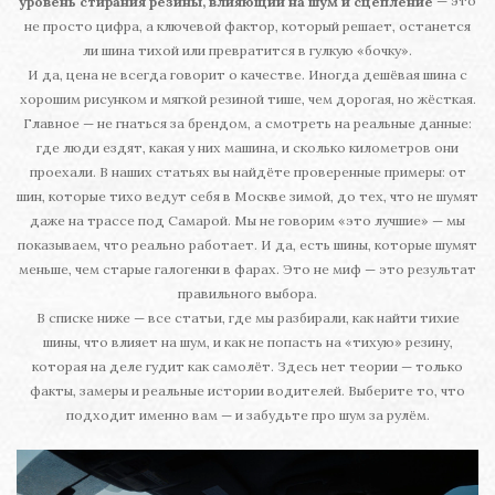
— это
уровень стирания резины, влияющий на шум и сцепление
не просто цифра, а ключевой фактор, который решает, останется
ли шина тихой или превратится в гулкую «бочку».
И да, цена не всегда говорит о качестве. Иногда дешёвая шина с
хорошим рисунком и мягкой резиной тише, чем дорогая, но жёсткая.
Главное — не гнаться за брендом, а смотреть на реальные данные:
где люди ездят, какая у них машина, и сколько километров они
проехали. В наших статьях вы найдёте проверенные примеры: от
шин, которые тихо ведут себя в Москве зимой, до тех, что не шумят
даже на трассе под Самарой. Мы не говорим «это лучшие» — мы
показываем, что реально работает. И да, есть шины, которые шумят
меньше, чем старые галогенки в фарах. Это не миф — это результат
правильного выбора.
В списке ниже — все статьи, где мы разбирали, как найти тихие
шины, что влияет на шум, и как не попасть на «тихую» резину,
которая на деле гудит как самолёт. Здесь нет теории — только
факты, замеры и реальные истории водителей. Выберите то, что
подходит именно вам — и забудьте про шум за рулём.