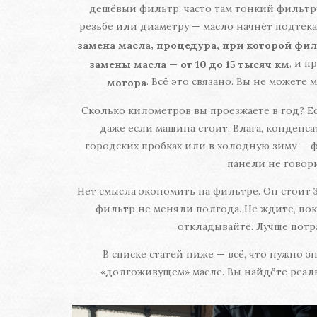
дешёвый фильтр, часто там тонкий фильтру
резьбе или диаметру — масло начнёт подтекат
,
замена масла
процедура, при которой фил
, и п
замены масла — от 10 до 15 тысяч км
. Всё это связано. Вы не можете 
мотора
Сколько километров вы проезжаете в год? Ес
даже если машина стоит. Влага, конденса
городских пробках или в холодную зиму — фи
панели не говори
Нет смысла экономить на фильтре. Он стоит 30
фильтр не меняли полгода. Не ждите, пок
откладывайте. Лучше потра
В списке статей ниже — всё, что нужно з
«долгоживущем» масле. Вы найдёте реальн