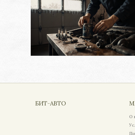
БИТ-АВТО
М
О 
Ус
По