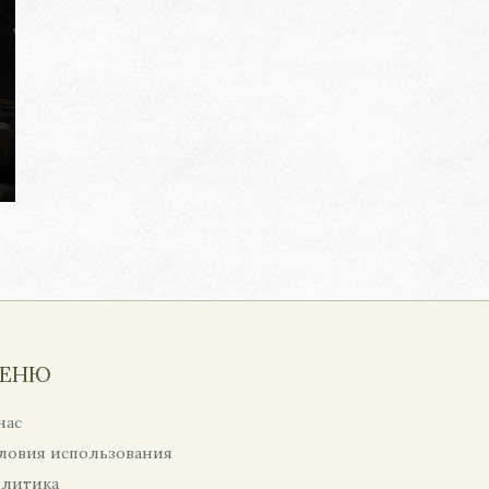
ЕНЮ
нас
ловия использования
литика