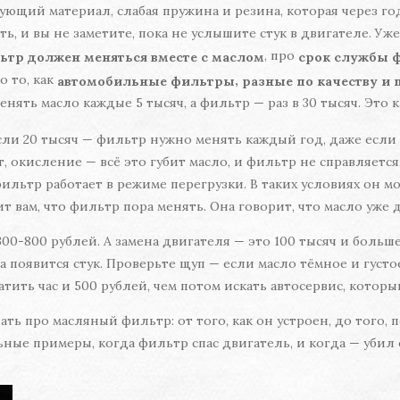
ющий материал, слабая пружина и резина, которая через год
ь, и вы не заметите, пока не услышите стук в двигателе. Уже
, про
ьтр должен меняться вместе с маслом
срок службы 
ро то, как
,
автомобильные фильтры
разные по качеству и
менять масло каждые 5 тысяч, а фильтр — раз в 30 тысяч. Это 
ли 20 тысяч — фильтр нужно менять каждый год, даже если 
т, окисление — всё это губит масло, и фильтр не справляется
льтр работает в режиме перегрузки. В таких условиях он може
т вам, что фильтр пора менять. Она говорит, что масло уже 
0-800 рублей. А замена двигателя — это 100 тысяч и больше. 
а появится стук. Проверьте щуп — если масло тёмное и густо
тить час и 500 рублей, чем потом искать автосервис, который
нать про масляный фильтр: от того, как он устроен, до того,
ые примеры, когда фильтр спас двигатель, и когда — убил его