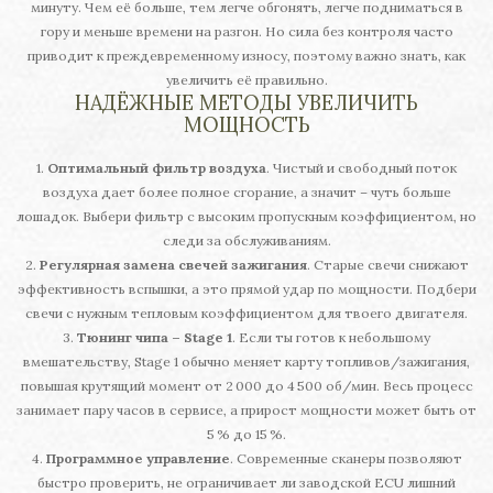
минуту. Чем её больше, тем легче обгонять, легче подниматься в
гору и меньше времени на разгон. Но сила без контроля часто
приводит к преждевременному износу, поэтому важно знать, как
увеличить её правильно.
НАДЁЖНЫЕ МЕТОДЫ УВЕЛИЧИТЬ
МОЩНОСТЬ
1.
Оптимальный фильтр воздуха
. Чистый и свободный поток
воздуха дает более полное сгорание, а значит – чуть больше
лошадок. Выбери фильтр с высоким пропускным коэффициентом, но
следи за обслуживаниям.
2.
Регулярная замена свечей зажигания
. Старые свечи снижают
эффективность вспышки, а это прямой удар по мощности. Подбери
свечи с нужным тепловым коэффициентом для твоего двигателя.
3.
Тюнинг чипа – Stage 1
. Если ты готов к небольшому
вмешательству, Stage 1 обычно меняет карту топливов/зажигания,
повышая крутящий момент от 2 000 до 4 500 об/мин. Весь процесс
занимает пару часов в сервисе, а прирост мощности может быть от
5 % до 15 %.
4.
Программное управление
. Современные сканеры позволяют
быстро проверить, не ограничивает ли заводской ECU лишний