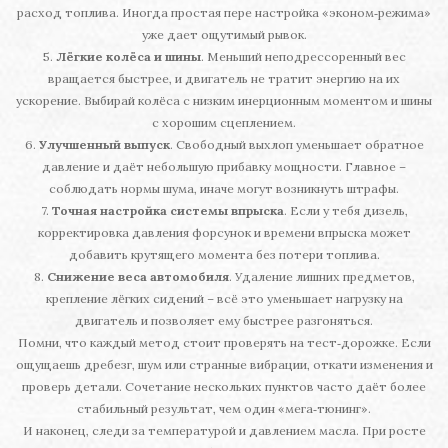
расход топлива. Иногда простая пере настройка «эконом‑режима»
уже дает ощутимый рывок.
5.
Лёгкие колёса и шины
. Меньший неподрессоренный вес
вращается быстрее, и двигатель не тратит энергию на их
ускорение. Выбирай колёса с низким инерционным моментом и шины
с хорошим сцеплением.
6.
Улучшенный выпуск
. Свободный выхлоп уменьшает обратное
давление и даёт небольшую прибавку мощности. Главное –
соблюдать нормы шума, иначе могут возникнуть штрафы.
7.
Точная настройка системы впрыска
. Если у тебя дизель,
корректировка давления форсунок и времени впрыска может
добавить крутящего момента без потери топлива.
8.
Снижение веса автомобиля
. Удаление лишних предметов,
крепление лёгких сидений – всё это уменьшает нагрузку на
двигатель и позволяет ему быстрее разгоняться.
Помни, что каждый метод стоит проверять на тест‑дорожке. Если
ощущаешь дребезг, шум или странные вибрации, откати изменения и
проверь детали. Сочетание нескольких пунктов часто даёт более
стабильный результат, чем один «мега‑тюнинг».
И наконец, следи за температурой и давлением масла. При росте