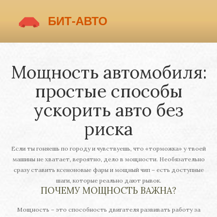
Мощность автомобиля:
простые способы
ускорить авто без
риска
Если ты гоняешь по городу и чувствуешь, что «торможка» у твоей
машины не хватает, вероятно, дело в мощности. Необязательно
сразу ставить ксеноновые фары и мощный чип – есть доступные
шаги, которые реально дают рывок.
ПОЧЕМУ МОЩНОСТЬ ВАЖНА?
Мощность – это способность двигателя развивать работу за