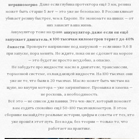
. Даже если глубина протектора ещё 3 мм, резина
неравномерно
может быть старше 5 лет — это уже не безопасно. В России климат
убивает резину быстрее, чем в Европе. Не экономьте на шинах — от
них зависит ваша жизнь.
Аккумулятор тоже на грани.
,
аккумулятор
даже если он ещё
, к 100 тысячам километров теряет до 40%
запускает двигатель
. Проверьте напряжение под нагрузкой — если ниже 9,6 В
ёмкости
при запуске, пора менять. Не ждите, пока он не сдохнет на морозе
— это будет не просто неудобно, а опасно.
Не забудьте про жидкости: масло в двигателе, трансмиссии,
тормозной системе, охлаждающей жидкости. На 100 тысячах они
уже не те, что были в 20 тысячах. Масло может быть чистым на
щупе, но внутри мотора — уже загрязнённое. Промывка и замена —
не роскошь, а необходимость.
Всё это — не список для паники. Это чек-лист, который поможет
вам ездить спокойно ещё 50–100 тысяч километров. В этом
сборнике вы найдёте реальные истории, цифры и советы от тех, кто
уже прошёл этот путь. Без воды, без теории — только то, что
работает на практике.