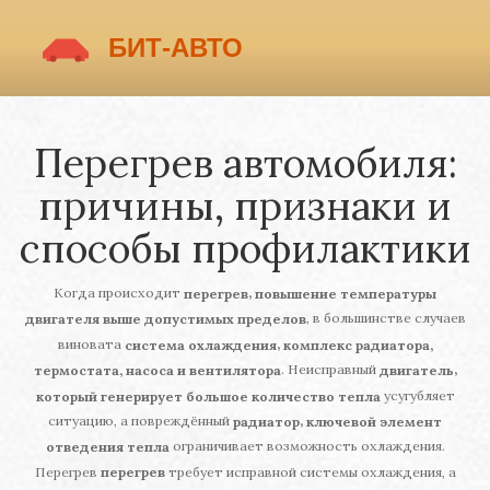
Перегрев автомобиля:
причины, признаки и
способы профилактики
Когда происходит
,
перегрев
повышение температуры
, в большинстве случаев
двигателя выше допустимых пределов
виновата
,
система охлаждения
комплекс радиатора,
. Неисправный
,
термостата, насоса и вентилятора
двигатель
усугубляет
который генерирует большое количество тепла
ситуацию, а повреждённый
,
радиатор
ключевой элемент
ограничивает возможность охлаждения.
отведения тепла
Перегрев
перегрев
требует исправной системы охлаждения, а