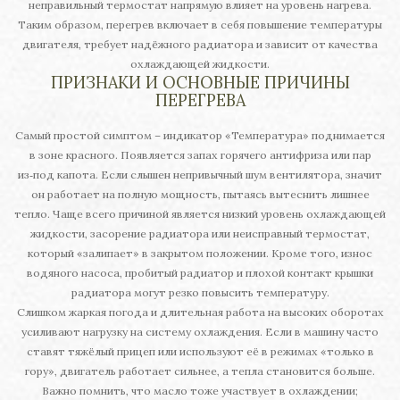
неправильный термостат напрямую влияет на уровень нагрева.
Таким образом, перегрев включает в себя повышение температуры
двигателя, требует надёжного радиатора и зависит от качества
охлаждающей жидкости.
ПРИЗНАКИ И ОСНОВНЫЕ ПРИЧИНЫ
ПЕРЕГРЕВА
Самый простой симптом – индикатор «Температура» поднимается
в зоне красного. Появляется запах горячего антифриза или пар
из‑под капота. Если слышен непривычный шум вентилятора, значит
он работает на полную мощность, пытаясь вытеснить лишнее
тепло. Чаще всего причиной является низкий уровень охлаждающей
жидкости, засорение радиатора или неисправный термостат,
который «залипает» в закрытом положении. Кроме того, износ
водяного насоса, пробитый радиатор и плохой контакт крышки
радиатора могут резко повысить температуру.
Слишком жаркая погода и длительная работа на высоких оборотах
усиливают нагрузку на систему охлаждения. Если в машину часто
ставят тяжёлый прицеп или используют её в режимах «только в
гору», двигатель работает сильнее, а тепла становится больше.
Важно помнить, что масло тоже участвует в охлаждении;