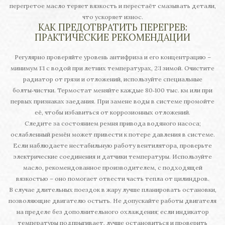
перегретое масло теряет вязкость и перестаёт смазывать детали,
что ускоряет износ.
КАК ПРЕДОТВРАТИТЬ ПЕРЕГРЕВ:
ПРАКТИЧЕСКИЕ РЕКОМЕНДАЦИИ
Регулярно проверяйте уровень антифриза и его концентрацию –
минимум 1:1 с водой при летних температурах, 2:1 зимой. Очистите
радиатор от грязи и отложений, используйте специальные
болты‑чистки. Термостат меняйте каждые 80‑100 тыс. км или при
первых признаках заедания. При замене воды в системе промойте
её, чтобы избавиться от коррозионных отложений.
Следите за состоянием ремня привода водяного насоса;
ослабленный ремён может привести к потере давления в системе.
Если наблюдаете нестабильную работу вентилятора, проверьте
электрические соединения и датчики температуры. Используйте
масло, рекомендованное производителем, с подходящей
вязкостью – оно помогает отвести часть тепла от цилиндров.
В случае длительных поездок в жару лучше планировать остановки,
позволяющие двигателю остыть. Не допускайте работы двигателя
на пределе без дополнительного охлаждения; если индикатор
температуры подпрыгивает, лучше остановиться и проверить