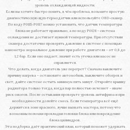
уровень охлаждающей жидкости.
Если вы хотите быстро понять, в чём проблема, возьмите простую
диагностическую щуп‑термодатчик или используйте OBD‑сканер.
По коду P0115‑P0117 можно установить, что датчик температуры
блока не работает правильно, а по коду P0128 – система
охлаждения не достигает нужной температуры. При отсутствии
сканера достаточно проверять давление в системе с помощью
манометра: нормальное давление при работе двигателя – от 0,8 до
1,2 бар. Если оно падает, значит есть утечка или насос не
справляется.
Что делать, когда двигатель уже перегрет? Сначала выключите
причину нагрева – остановите автомобиль, выключите обогрев и
свет, дайте системе остыть минимум пять минут. Откройте крышку
радиатора только тогда, когда пар полностью исчезнет – иначе
риск ожогов. После остывания проверьте уровень антифриза и при
необходимости долейте смесь. Если температура всё ещё
держится в зоне красного, лучше вызвать мастера, потому что
возможны поломки прокладки головки блока или повреждение
блока цилиндров.
Эта подборка даёт практический план, который поможет удержать