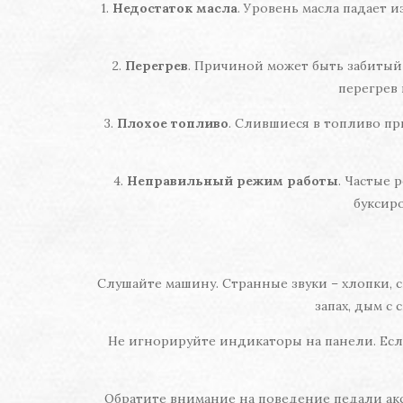
1.
Недостаток масла
. Уровень масла падает и
2.
Перегрев
. Причиной может быть забиты
перегрев
3.
Плохое топливо
. Слившиеся в топливо пр
4.
Неправильный режим работы
. Частые 
буксир
Слушайте машину. Странные звуки – хлопки, 
запах, дым с
Не игнорируйте индикаторы на панели. Если
Обратите внимание на поведение педали акс