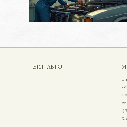
БИТ-АВТО
М
О 
Ус
По
ко
ФЗ
Ко