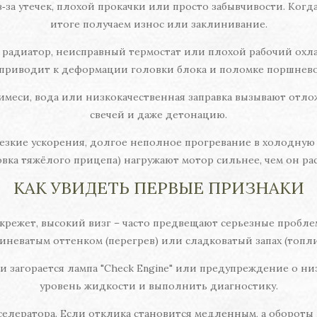
з‑за утечек, плохой прокачки или просто забывчивости. Когда 
итоге получаем износ или заклинивание.
й радиатор, неисправный термостат или плохой рабочий о
 приводит к деформации головки блока и поломке поршнево
имеси, вода или низкокачественная заправка вызывают отл
свечей и даже детонацию.
резкие ускорения, долгое неполное прогревание в холодную 
овка тяжёлого прицепа) нагружают мотор сильнее, чем он рас
КАК УВИДЕТЬ ПЕРВЫЕ ПРИЗНАКИ
скрежет, высокий визг – часто предвещают серьезные пробле
 синеватым оттенком (перегрев) или сладковатый запах (топл
 загорается лампа "Check Engine" или предупреждение о ни
уровень жидкости и выполнить диагностику.
елератора. Если отклика становится медленным, а обороты 