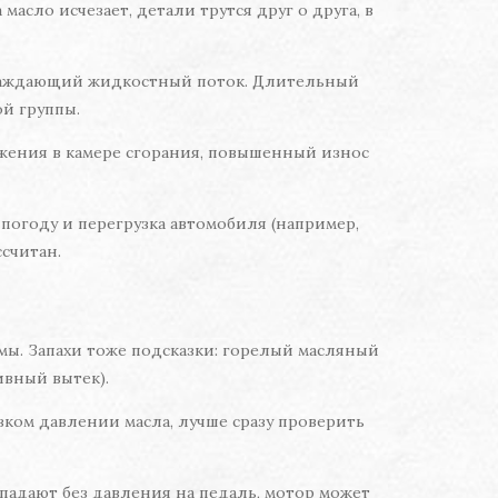
масло исчезает, детали трутся друг о друга, в
хлаждающий жидкостный поток. Длительный
й группы.
ожения в камере сгорания, повышенный износ
погоду и перегрузка автомобиля (например,
считан.
мы. Запахи тоже подсказки: горелый масляный
ивный вытек).
зком давлении масла, лучше сразу проверить
падают без давления на педаль, мотор может