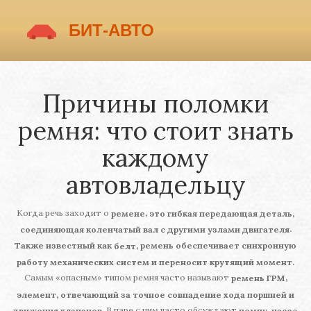
Причины поломки
ремня: что стоит знать
каждому
автовладельцу
Когда речь заходит о
,
ремене
это гибкая передающая деталь,
.
соединяющая коленчатый вал с другими узлами двигателя
Также известный как
, ремень обеспечивает синхронную
белт
работу механических систем и переносит крутящий момент.
Самым «опасным» типом ремня часто называют
,
ремень ГРМ
элемент, отвечающий за точное совпадение хода поршней и
. В паре с ним часто обсуждают
,
движения клапанов
помпу
насос,