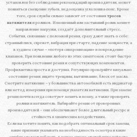
установлен без соблюдения рекомендаций производителя, может
появиться смещение зубьев, недооценка угла пошва‑пояс. Кроме
того, срок службы сильно зависит от состояния
тросов
натяжителя
и роликов. Изношенный или застывший ролик меняет
направление нагрузки, создаёт дополнительный стресс.
События, связанные с поломкой ремня, сразу дают знать о себе:
странный писк, скрежет, вибрация при старте, падение мощности, а
в худшем случае – «потеря синхронизации» и повреждение
клапанов. При появлении любого из этих симптомов стоит быстро
проверить состояние ремня и сопутствующих компонентов.
Профилактика проста и доступна. Регулярно проверяйте визуально
состояние ремня: ищите трещины, вытягивание, блеск от масла.
Смотрите натяжение – у большинства автомобилей есть индикатор
или метод измерения при помощи указателя натяжения. При замене
ремня почти всегда советуют менять и помпу, а также проверять
ролики и натяжитель. Выбирайте ремни от проверенных
производителей – они обеспечивают более длительный ресурс и
стойкость к химическим воздействиям.
Если вы хотите понять, как подобрать оптимальный срок замены,
какие признаки указывать на необходимость осмотра и какие
ошибки следует избегать, в нашем списке статей ниже найдете