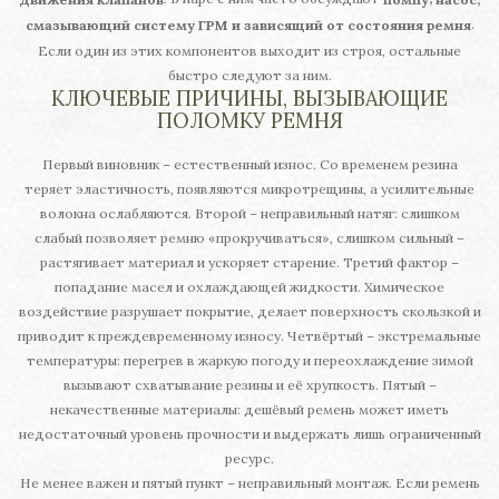
.
смазывающий систему ГРМ и зависящий от состояния ремня
Если один из этих компонентов выходит из строя, остальные
быстро следуют за ним.
КЛЮЧЕВЫЕ ПРИЧИНЫ, ВЫЗЫВАЮЩИЕ
ПОЛОМКУ РЕМНЯ
Первый виновник – естественный износ. Со временем резина
теряет эластичность, появляются микротрещины, а усилительные
волокна ослабляются. Второй – неправильный натяг: слишком
слабый позволяет ремню «прокручиваться», слишком сильный –
растягивает материал и ускоряет старение. Третий фактор –
попадание масел и охлаждающей жидкости. Химическое
воздействие разрушает покрытие, делает поверхность скользкой и
приводит к преждевременному износу. Четвёртый – экстремальные
температуры: перегрев в жаркую погоду и переохлаждение зимой
вызывают схватывание резины и её хрупкость. Пятый –
некачественные материалы: дешёвый ремень может иметь
недостаточный уровень прочности и выдержать лишь ограниченный
ресурс.
Не менее важен и пятый пункт – неправильный монтаж. Если ремень