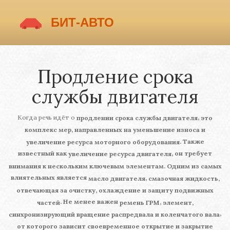
Продление срока
службы двигателя
Когда речь идёт о
,
продлении срока службы двигателя
это
комплекс мер, направленных на уменьшение износа и
. Также
увеличение ресурса моторного оборудования
известный как
, он требует
увеличение ресурса двигателя
внимания к нескольким ключевым элементам. Одним из самых
влиятельных является
,
масло двигателя
смазочная жидкость,
отвечающая за очистку, охлаждение и защиту подвижных
. Не менее важен
,
частей
ремень ГРМ
элемент,
,
синхронизирующий вращение распредвала и коленчатого вала
от которого зависит своевременное открытие и закрытие