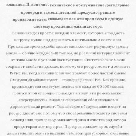
клапанов. И, конечно,
,
техническое обслуживание
регулярные
проверки и замены деталей, предусмотренные
связывает все эти процессы в единую
производителем
систему продления жизни мотора.
Основная идея проста: каждый элемент, который «продаёт»
нагрузку, нужно поддерживать в оптимальном состоянии.
Продление срока службы двигателя включает регулярную замену
масла — обычно каждые 5‑10 тыс. км, но реальный интервал зависит
от типа масла и условий эксплуатации. Синтетическое масло
сохраняет свойства дольше, поэтому его ресурс может достигать
15 тыс. км, тогда как минеральное требует более частой смены.
Следующий важный пункт — проверка ремня ГРМ. Как правило,
производители советуют менять его каждые 60‑100 тыс. км;
пропуск этой операции приводит к тому, что ремень может
«перепрыгнуть», вызывая синхронный сбой клапанов и
дорогостоящий ремонт. Техническое обслуживание влияет на
ресурс двигателя, потому что своевременный осмотр системы
охлаждения, проверка уровня антифриза и очистка радиатора
предотвращают перегрев. Перегрев снижает срок службы
двигателя, потому что высокие температуры ускоряют окисление