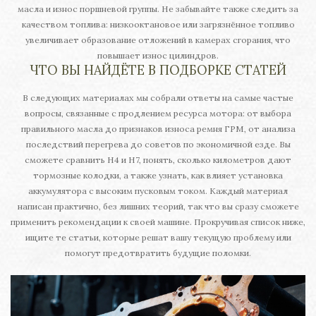
масла и износ поршневой группы. Не забывайте также следить за
качеством топлива: низкооктановое или загрязнённое топливо
увеличивает образование отложений в камерах сгорания, что
повышает износ цилиндров.
ЧТО ВЫ НАЙДЁТЕ В ПОДБОРКЕ СТАТЕЙ
В следующих материалах мы собрали ответы на самые частые
вопросы, связанные с продлением ресурса мотора: от выбора
правильного масла до признаков износа ремня ГРМ, от анализа
последствий перегрева до советов по экономичной езде. Вы
сможете сравнить H4 и H7, понять, сколько километров дают
тормозные колодки, а также узнать, как влияет установка
аккумулятора с высоким пусковым током. Каждый материал
написан практично, без лишних теорий, так что вы сразу сможете
применить рекомендации к своей машине. Прокручивая список ниже,
ищите те статьи, которые решат вашу текущую проблему или
помогут предотвратить будущие поломки.