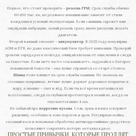
Первое, что стоит проверить –
ремень ГРМ
. Срок службы обычно
60‑100 тыс. км, но реальное изнашивание зависит от стиля
вождения и условий эксплуатации. Если слышишь скрежет или
ощущаешь вибрацию, меняй ремень сразу, иначе рискуешь ломать
двигатель.
Второй важный элемент –
аккумулятор
. В 2025 году популярны
AGM и EFB, но даже классический блок требует внимания. Проверяй
уровень заряда раз в полгода, очищай клеммы от окисления и следи
за ёмкостью. Если авто часто «заскакивает», задумайся о батарее
повышенной ёмкости – она лучше справится со старт‑стопом.
Шины
тоже влияют на срок службы машины. Не экономь на
сезонных покрышках: летние лучше держат дорожное покрытие в
жару, а зимние – снег и лёд. Если ты всё время катаешься на
всесезонных, следи за глубиной протектора и меняй их, когда он
опускается ниже 4 мм.
Не забывай про
коррозию кузова
. Соль, грязь и влага ускоряют
ржавчину, особенно в зоне порогов и арок. Регулярная мойка,
съемный воск и локальная обработка антикоррозийным средством
позволяют сократить потерю металла вдвое.
ПРОСТЫЕ ПРИВЫЧКИ, КОТОРЫЕ ПРОДЛЯТ