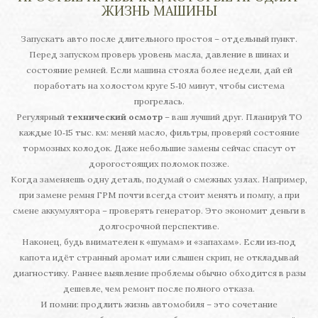
ЖИЗНЬ МАШИНЫ
Запускать авто после длительного простоя – отдельный пункт.
Перед запуском проверь уровень масла, давление в шинах и
состояние ремней. Если машина стояла более недели, дай ей
поработать на холостом круге 5‑10 минут, чтобы система
прогрелась.
Регулярный
технический осмотр
– ваш лучший друг. Планируй ТО
каждые 10‑15 тыс. км: меняй масло, фильтры, проверяй состояние
тормозных колодок. Даже небольшие замены сейчас спасут от
дорогостоящих поломок позже.
Когда заменяешь одну деталь, подумай о смежных узлах. Например,
при замене ремня ГРМ почти всегда стоит менять и помпу, а при
смене аккумулятора – проверять генератор. Это экономит деньги в
долгосрочной перспективе.
Наконец, будь внимателен к «шумам» и «запахам». Если из‑под
капота идёт странный аромат или слышен скрип, не откладывай
диагностику. Раннее выявление проблемы обычно обходится в разы
дешевле, чем ремонт после полного отказа.
И помни: продлить жизнь автомобиля – это сочетание