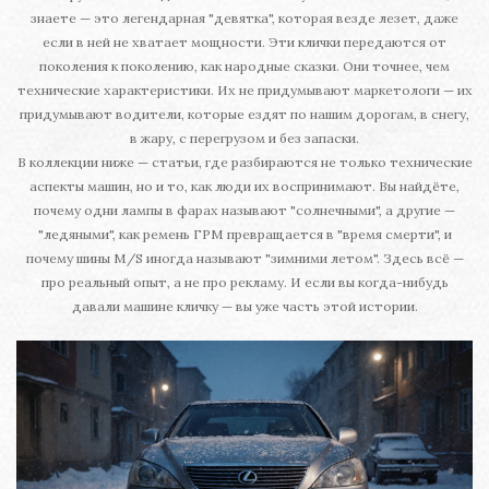
знаете — это легендарная "девятка", которая везде лезет, даже
если в ней не хватает мощности. Эти клички передаются от
поколения к поколению, как народные сказки. Они точнее, чем
технические характеристики. Их не придумывают маркетологи — их
придумывают водители, которые ездят по нашим дорогам, в снегу,
в жару, с перегрузом и без запаски.
В коллекции ниже — статьи, где разбираются не только технические
аспекты машин, но и то, как люди их воспринимают. Вы найдёте,
почему одни лампы в фарах называют "солнечными", а другие —
"ледяными", как ремень ГРМ превращается в "время смерти", и
почему шины M/S иногда называют "зимними летом". Здесь всё —
про реальный опыт, а не про рекламу. И если вы когда-нибудь
давали машине кличку — вы уже часть этой истории.