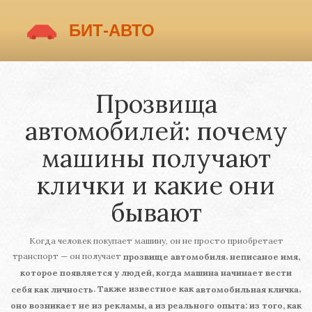
Прозвища
автомобилей: почему
машины получают
клички и какие они
бывают
Когда человек покупает машину, он не просто приобретает
транспорт — он получает
,
прозвище автомобиля
неписаное имя,
которое появляется у людей, когда машина начинает вести
. Также известное как
,
себя как личность
автомобильная кличка
оно возникает не из рекламы, а из реального опыта: из того, как