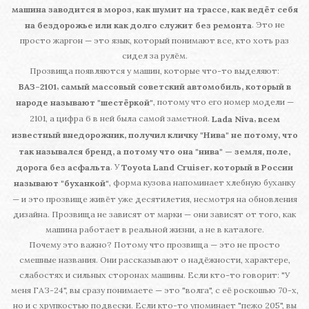
машина заводится в мороз, как шумит на трассе, как ведёт себя
. Это не
на бездорожье или как долго служит без ремонта
просто жаргон — это язык, который понимают все, кто хоть раз
сидел за рулём.
Прозвища появляются у машин, которые что-то выделяют:
,
ВАЗ-2101
самый массовый советский автомобиль, который в
, потому что его номер модели —
народе называют "шестёркой"
2101, а цифра 6 в ней была самой заметной.
,
Lada Niva
всем
известный внедорожник, получил кличку "Нива" не потому, что
так назывался бренд, а потому что она "нива" — земля, поле,
. У
,
дорога без асфальта
Toyota Land Cruiser
который в России
, форма кузова напоминает хлебную буханку
называют "буханкой"
— и это прозвище живёт уже десятилетия, несмотря на обновления
дизайна. Прозвища не зависят от марки — они зависят от того, как
машина работает в реальной жизни, а не в каталоге.
Почему это важно? Потому что прозвища — это не просто
смешные названия. Они рассказывают о надёжности, характере,
слабостях и сильных сторонах машины. Если кто-то говорит: "У
меня ГАЗ-24", вы сразу понимаете — это "волга", с её роскошью 70-х,
но и с хрупкостью подвески. Если кто-то упоминает "пежо 205", вы