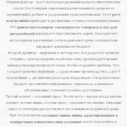
Первый фактор – рост цен на натуральный каучук и синтетические
смеси. Поставщики сырья вынуждены повышать цены из‑за
ограничений в добыче и удорожания транспортировки. Этот
рост
цен на шины
приводит к увеличению стоимости комплектующих,
что
,
рынок автотоваров
совокупность товаров и услуг для
вынуждает пересчитывать маржу. В результате
автомобилей
автосервисы и розничные сети поднимают цены, а покупатели
ощущают давление на бюджет.
Второй драйвер – инфляция в автопроме. Когда растут цены на
топливо, электроэнергию и рабочую силу, производители шин
вынуждены корректировать цены, чтобы сохранить прибыль. Это
создаёт цепочку: инфляция → удорожание производства → рост
цен на шины → увеличение расходов владельцев. Следовательно,
бюджет автолюбителей начинает сжиматься, а плановое
обслуживание становится менее доступным.
Третий аспект – сезонный спрос. Весна‑лето – время, когда многие
меняют летние шины, а осень‑зима – заменяют на зимние. Пиковый
спрос в эти периоды заставляет поставщиков поднимать цены.
При этом цены на
,
сезонные шины
шины, адаптированные к
могут подскочить в
конкретным климатическим условиям