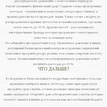
два‑три раза по сравнению с межсезонным периодом.
Как же уменьшить финансовый удар? Один из самых проверенных
методов – покупка шин в межсезонье, когда спрос снижен, а
производители часто проводят акции. Также стоит следить за
распродажами в крупных автосетях и онлайн‑магазинах, где цены
могут упасть до 30 %. Другой способ – рассматривать
альтернативные бренды, которые предлагают сопоставимое
качество за меньшую цену.
Не забывайте про грамотный уход. Правильное давление в шинах,
регулярный балансировочный контроль и удаление загрязнений
позволяют продлить ресурс резины, тем самым сократив частоту
замен. Увеличенный износ из‑за неправильного давления может
увеличить расходы до 20 %.
ЧТО ДАЛЬШЕ?
В следующем блоке вы найдёте подробные материалы о том, как
правильно выбирать шины в 2024 году, какие присадки могут
продлить срок службы, а также реальные примеры экономии от
наших экспертов. Откройте для себя практические советы, которые
помогут снизить влияние роста цен на ваш автомобильный бюджет.