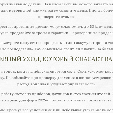
оригинальные детали. На нашем сайте вы можете заказать к
али в сервисной книжке, затем сравните цены. Иногда боле
проверяйте отзывы.
реставрированные детали могут сэкономить до 50 % от цены
упке продавайте запросы о гарантии – проверенные продав
осмотрите нашу статью про разные типы аккумуляторов, а т
ьные последствия». Там объясняем, стоит ли платить за боль
ЕВНЫЙ УХОД, КОТОРЫЙ СПАСАЕТ ВА
период, когда на нём скапливается соль. Соль ускоряет кор
. Не забывайте про проверку давления в шинах: устаревшие
расход топлива и ухудшает управляемость.
работу световых приборов, датчиков и стеклоочистителей. З
 что лучше для фар в 2025», поможет сохранить яркость света
мы. Треснувшее уплотнение или небольшая утечка масла могу