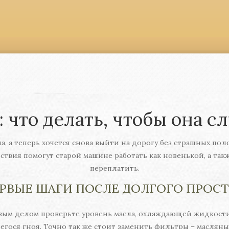
 что делать, чтобы она 
на, а теперь хочется снова выйти на дорогу без страшных по
ствия помогут старой машине работать как новенькой, а такж
переплатить.
РВЫЕ ШАГИ ПОСЛЕ ДОЛГОГО ПРОС
рвым делом проверьте уровень масла, охлаждающей жидкости
шегося гноя. Точно так же стоит заменить фильтры – маслян