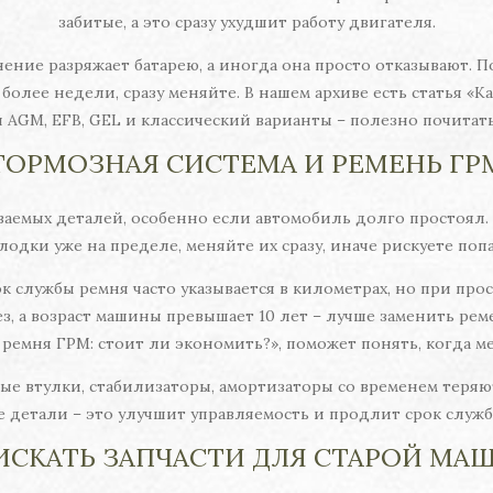
забитые, а это сразу ухудшит работу двигателя.
нение разряжает батарею, а иногда она просто отказывают.
 более недели, сразу меняйте. В нашем архиве есть статья «Ка
 AGM, EFB, GEL и классический варианты – полезно почитат
ТОРМОЗНАЯ СИСТЕМА И РЕМЕНЬ ГР
ваемых деталей, особенно если автомобиль долго простоял
лодки уже на пределе, меняйте их сразу, иначе рискуете поп
 службы ремня часто указывается в километрах, но при прос
з, а возраст машины превышает 10 лет – лучше заменить ре
 ремня ГРМ: стоит ли экономить?», поможет понять, когда ме
ые втулки, стабилизаторы, амортизаторы со временем теряю
 детали – это улучшит управляемость и продлит срок служб
 ИСКАТЬ ЗАПЧАСТИ ДЛЯ СТАРОЙ МА