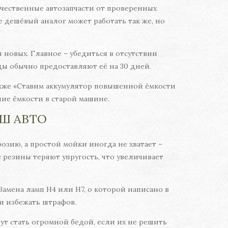
ачественные автозапчасти от проверенных
е дешёвый аналог может работать так же, но
 новых. Главное – убедиться в отсутствии
цы обычно предоставляют её на 30 дней.
акже «Ставим аккумулятор повышенной ёмкости
шие ёмкости в старой машине.
Ш АВТО
розию, а простой мойки иногда не хватает –
 резины теряют упругость, что увеличивает
амена ламп H4 или H7, о которой написано в
 и избежать штрафов.
т стать огромной бедой, если их не решить