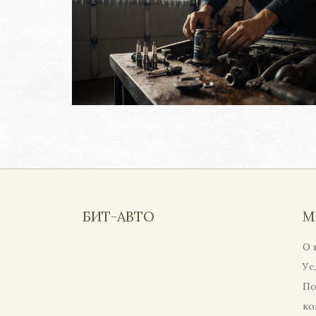
БИТ-АВТО
М
О 
Ус
По
ко