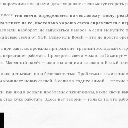
ми короткими поездками, даже хорошие свечи могут сгореть р
я всех.
,
тип свечи
определяется по тепловому числу, резь
она влияет на то, насколько хорошо свеча справляется с п
я или, наоборот, не запускаться в мороз. А если вы купите 
идиевые свечи от NGK, Denso или Bosch — это не просто бре
а при запуске, провалы при разгоне, трудный холодный старт
 перестанет работать. Проверить свечи можно за 15 минут —
сь. Масляный налёт — износ колец или клапанов. Белый эле
олько деньгами, но и безопасностью. Проблемы с зажигание
ем комплект новых свечей. А если вы ездите зимой — плохие с
, как люди решали проблемы с зажиганием, какие свечи выбр
 стал хуже работать. Здесь нет теории — только то, что рабо