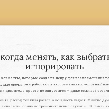
когда менять, как выбрать
игнорировать
,
элементы, которые создают искру для воспламенения 
, они работают в экстремальных условиях: вы
льные свечи
них двигатель просто не запустится — даже если всё остал
ить, расход топлива растёт, а мощность падает. Многие дума
т типа свечи: обычные хромоникелевые служат 20–30 тысяч 