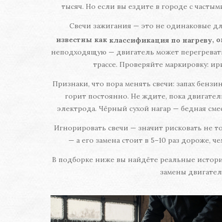
тысяч. Но если вы ездите в городе с часты
Свечи зажигания — это не одинаковые дл
известны как
, 
классификация по нагреву
неподходящую — двигатель может перегреватьс
трассе. Проверяйте маркировку: ир
Признаки, что пора менять свечи: запах бензин
горит постоянно. Не ждите, пока двигатель
электрода. Чёрный сухой нагар — бедная сме
Игнорировать свечи — значит рисковать не т
— а его замена стоит в 5–10 раз дороже, ч
В подборке ниже вы найдёте реальные истории
замены двигатель