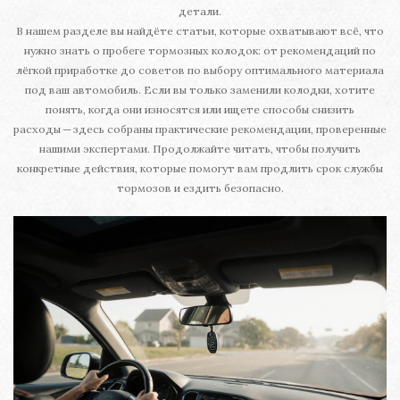
детали.
В нашем разделе вы найдёте статьи, которые охватывают всё, что
нужно знать о пробеге тормозных колодок: от рекомендаций по
лёгкой приработке до советов по выбору оптимального материала
под ваш автомобиль. Если вы только заменили колодки, хотите
понять, когда они износятся или ищете способы снизить
расходы — здесь собраны практические рекомендации, проверенные
нашими экспертами. Продолжайте читать, чтобы получить
конкретные действия, которые помогут вам продлить срок службы
тормозов и ездить безопасно.