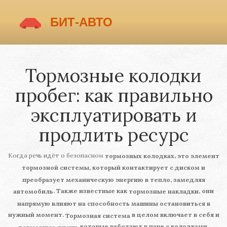
Тормозные колодки
пробег: как правильно
эксплуатировать и
продлить ресурс
Когда речь идёт о безопасном
,
тормозных колодках
это элемент
тормозной системы, который контактирует с диском и
преобразует механическую энергию в тепло, замедляя
. Также известные как
, они
автомобиль
тормозные накладки
напрямую влияют на способность машины остановиться в
нужный момент.
в целом включает в себя и
Тормозная система
, которые работают в паре с колодками,