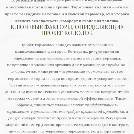
тормозные диски
обеспечивая стабильное трение.
Тормозные колодки
— это не
просто расходный материал, а ключевой параметр, от которого
зависят безопасность, комфорт и экономия топлива.
КЛЮЧЕВЫЕ ФАКТОРЫ, ОПРЕДЕЛЯЮЩИЕ
ПРОБЕГ КОЛОДОК
Пробег тормозных колодок зависит от нескольких
взаимосвязанных факторов. Во-первых,
ресурс колодок
определяется материалом составного состава: керамика,
полупрочное волокно или органика дают разный срок службы. Во-
вторых,
— агрессивные торможения, частое
стиль вождения
торможение в городе и езда по горным дорогам ускоряют износ.
Третий аспект — правильная приработка новых колодок: первые
300‑500 км нужно постепенно увеличить тормозные нагрузки, чтобы
материал «осел» и достиг максимальной эффективности. Таким
образом,
тормозные колодки влияют на эффективность
торможения
,
тормозная система требует правильной приработки
, а
ресурс колодок зависит от пробега и стиля вождения
. Регулярный
визуальный осмотр дисков, проверка толщины накладок и контроль
шума позволяют своевременно определить, когда пора менять