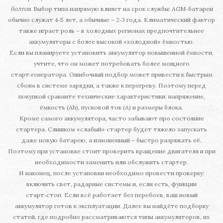
болтов
. Выбор типа напрямую влияет на срок службы: AGM‑батареи
обычно служат 4‑5 лет, а обычные – 2‑3 года. Климатический фактор
также играет роль – в холодных регионах предпочтительнее
аккумуляторы с более высокой «холодной» ёмкостью.
Если вы планируете установить аккумулятор повышенной ёмкости,
учтите, что он может потребовать более мощного
старт‑генератора. Ошибочный подбор может привести к быстрым
сбоям в системе зарядки, а также к перегреву. Поэтому перед
покупкой сравните технические характеристики: напряжение,
ёмкость (Ah), пусковой ток (A) и размеры блока.
Кроме самого аккумулятора, часто забывают про состояние
стартера. Слишком «слабый» стартер будет тяжело запускать
даже новую батарею, а изношенный – быстро разряжать её.
Поэтому при установке стоит проверить вращение двигателя и при
необходимости заменить или обслужить стартер.
И наконец, после установки необходимо провести проверку:
включить свет, радарные системы и, если есть, функции
старт‑стоп. Если всё работает без перебоев, ваш новый
аккумулятор готов к эксплуатации. Далее вы найдёте подборку
статей, где подробно рассматриваются типы аккумуляторов, их