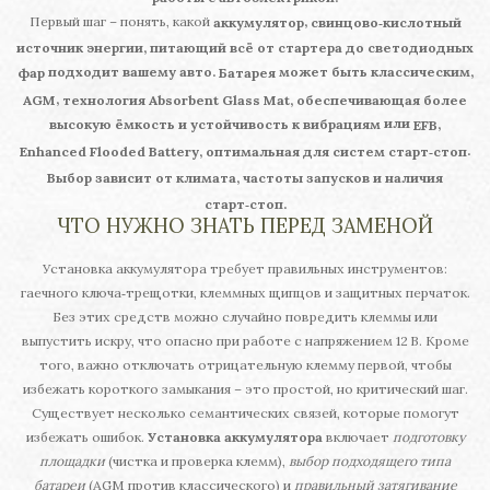
Первый шаг – понять, какой
,
аккумулятор
свинцово‑кислотный
источник энергии, питающий всё от стартера до светодиодных
подходит вашему авто.
может быть классическим,
фар
Батарея
,
AGM
технология Absorbent Glass Mat, обеспечивающая более
или
,
высокую ёмкость и устойчивость к вибрациям
EFB
.
Enhanced Flooded Battery, оптимальная для систем старт‑стоп
Выбор зависит от климата, частоты запусков и наличия
старт‑стоп.
ЧТО НУЖНО ЗНАТЬ ПЕРЕД ЗАМЕНОЙ
Установка аккумулятора требует правильных инструментов:
гаечного ключа‑трещотки, клеммных щипцов и защитных перчаток.
Без этих средств можно случайно повредить клеммы или
выпустить искру, что опасно при работе с напряжением 12 В. Кроме
того, важно отключать отрицательную клемму первой, чтобы
избежать короткого замыкания – это простой, но критический шаг.
Существует несколько семантических связей, которые помогут
избежать ошибок.
Установка аккумулятора
включает
подготовку
площадки
(чистка и проверка клемм),
выбор подходящего типа
батареи
(AGM против классического) и
правильный затягивание