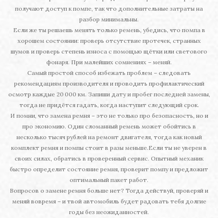
получают доступ к помпе, так что дополнительные затраты на
разбор минимальны.
Если же ты решаешь менять только ремень, убедись, что помпа в
хорошем состоянии: проверь отсутствие протечек, странных
шумов и проверь степень износа с помощью щётки или светового
фонаря. При малейших сомнениях – меняй.
Самый простой способ избежать проблем – следовать
рекомендациям производителя и проводить профилактический
осмотр каждые 20 000 км. Запиши дату и пробег последней замены,
тогда не придётся гадать, когда наступит следующий срок.
И помни, что замена ремня – это не только про безопасность, но и
про экономию. Один сломанный ремень может обойтись в
несколько тысяч рублей на ремонт двигателя, тогда как новый
комплект ремня и помпы стоит в разы меньше.Если ты не уверен в
своих силах, обратись в проверенный сервис. Опытный механик
быстро определит состояние ремня, проверит помпу и предложит
оптимальный пакет работ.
Вопросов о замене ремня больше нет? Тогда действуй, проверяй и
меняй вовремя – и твой автомобиль будет радовать тебя долгие
годы без неожиданностей.