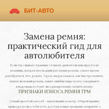
Замена ремня:
практический гид для
автолюбителя
Если ты слышал странные стуки из двигателя или просто не
помнишь, когда в последний раз менял ремень, самое время
разобраться, что делать. Здесь мы расскажем, как быстро понять,
нужен ли новый ремень, какие ошибки чаще всего совершают
владельцы и стоит ли одновременно менять помпу.
ПРИЗНАКИ ИЗНОСА РЕМНЯ ГРМ
Самый простой способ – визуальный осмотр. Открой крышку
привода (если у тебя есть доступ) и ищи трещины, покрытие с