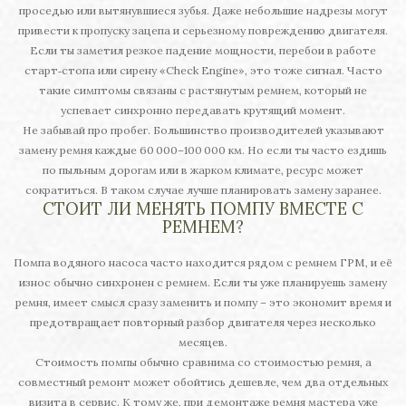
проседью или вытянувшиеся зубья. Даже небольшие надрезы могут
привести к пропуску зацепа и серьезному повреждению двигателя.
Если ты заметил резкое падение мощности, перебои в работе
старт‑стопа или сирену «Check Engine», это тоже сигнал. Часто
такие симптомы связаны с растянутым ремнем, который не
успевает синхронно передавать крутящий момент.
Не забывай про пробег. Большинство производителей указывают
замену ремня каждые 60 000–100 000 км. Но если ты часто ездишь
по пыльным дорогам или в жарком климате, ресурс может
сократиться. В таком случае лучше планировать замену заранее.
СТОИТ ЛИ МЕНЯТЬ ПОМПУ ВМЕСТЕ С
РЕМНЕМ?
Помпа водяного насоса часто находится рядом с ремнем ГРМ, и её
износ обычно синхронен с ремнем. Если ты уже планируешь замену
ремня, имеет смысл сразу заменить и помпу – это экономит время и
предотвращает повторный разбор двигателя через несколько
месяцев.
Стоимость помпы обычно сравнима со стоимостью ремня, а
совместный ремонт может обойтись дешевле, чем два отдельных
визита в сервис. К тому же, при демонтаже ремня мастера уже