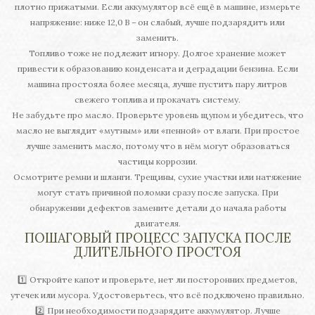
плотно прижатыми. Если аккумулятор всё ещё в машине, измерьте
напряжение: ниже 12,0 В – он слабый, лучше подзарядить или
заменить.
Топливо тоже не подлежит игнору. Долгое хранение может
привести к образованию конденсата и деградации бензина. Если
машина простояла более месяца, лучше пустить пару литров
свежего топлива и прокачать систему.
Не забудьте про масло. Проверьте уровень щупом и убедитесь, что
масло не выглядит «мутным» или «пенной» от влаги. При простое
лучше заменить масло, потому что в нём могут образоваться
частицы коррозии.
Осмотрите ремни и шланги. Трещины, сухие участки или натяжение
могут стать причиной поломки сразу после запуска. При
обнаружении дефектов замените детали до начала работы
двигателя.
ПОШАГОВЫЙ ПРОЦЕСС ЗАПУСКА ПОСЛЕ
ДЛИТЕЛЬНОГО ПРОСТОЯ
1️⃣ Откройте капот и проверьте, нет ли посторонних предметов,
утечек или мусора. Удостоверьтесь, что всё подключено правильно.
2️⃣ При необходимости подзарядите аккумулятор. Лучше