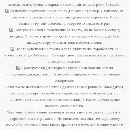
использовать «умный» зарядник, который не перегреет батарею.
3️⃣ Включите зажигание, но не сразу держите стартер. Слушайте, не
появляются ли какие‑то странные щелчки или скрежеты. Если
слышен «тупой» щелчок, проверьте клеммы ещё раз.
4️⃣ Поверните ключ в положение «Старт», но не более 5 секунд
подряд. Если мотор не заводится, подождите минуту, дайте
аккумулятору отдых и попытайтесь снова.
5️⃣ После успешного запуска дайте двигателю поработать на
холостом ходу 3–5 минут. Это прогреет масло и позволит системе
самоустановиться.
6️⃣ Проверьте индикаторы на приборной панели: нет ли
предупреждающих ламп. Если всё в порядке, можно постепенно
ускоряться.
Если после нескольких попыток двигатель всё равно не заводится,
скорее всего проблема более серьёзная – плохой аккумулятор,
система питания или система зажигания. В таком случае лучше
вызвать специалиста.
Запомните: небольшие проверки перед запуском могут спасти от
дорогостоящего ремонта. Не спешите, подойдите к процессу
спокойно, и ваша машина вновь бросится в путь без лишних хлопот.