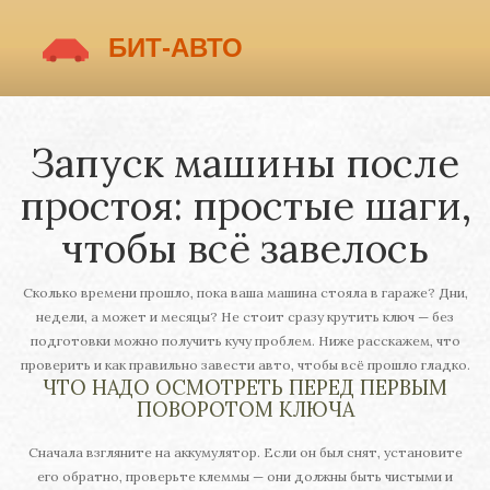
Запуск машины после
простоя: простые шаги,
чтобы всё завелось
Сколько времени прошло, пока ваша машина стояла в гараже? Дни,
недели, а может и месяцы? Не стоит сразу крутить ключ — без
подготовки можно получить кучу проблем. Ниже расскажем, что
проверить и как правильно завести авто, чтобы всё прошло гладко.
ЧТО НАДО ОСМОТРЕТЬ ПЕРЕД ПЕРВЫМ
ПОВОРОТОМ КЛЮЧА
Сначала взгляните на аккумулятор. Если он был снят, установите
его обратно, проверьте клеммы — они должны быть чистыми и