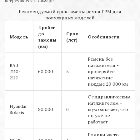
встречаются в Самаре:
Рекомендуемый срок замены ремня ГРМ для
популярных моделей
Пробег
до
Срок
Модель
Особенности
замены
(лет)
(км)
Ремень без
ВАЗ
натяжителя -
2110-
60 000
5
проверяйте
2112
натяжение
каждые 20 000 км
С гидравлическим
натяжителем -
Hyundai
90 000
6
шум означает, что
Solaris
он уже не
работает
Ролики часто