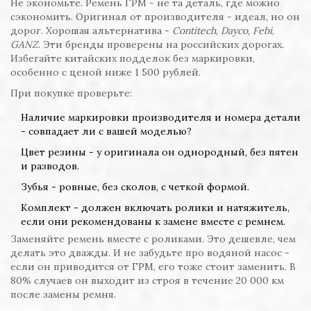
Не экономьте. Ремень ГРМ - не та деталь, где можно
сэкономить. Оригинал от производителя - идеал, но он
дорог. Хорошая альтернатива -
Contitech
,
Dayco
,
Febi
,
GANZ
. Эти бренды проверены на российских дорогах.
Избегайте китайских подделок без маркировки,
особенно с ценой ниже 1 500 рублей.
При покупке проверьте:
Наличие маркировки производителя и номера детали
- совпадает ли с вашей моделью?
Цвет резины - у оригинала он однородный, без пятен
и разводов.
Зубья - ровные, без сколов, с четкой формой.
Комплект - должен включать ролики и натяжитель,
если они рекомендованы к замене вместе с ремнем.
Заменяйте ремень вместе с роликами. Это дешевле, чем
делать это дважды. И не забудьте про водяной насос -
если он приводится от ГРМ, его тоже стоит заменить. В
80% случаев он выходит из строя в течение 20 000 км
после замены ремня.