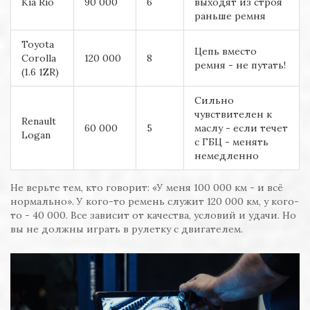
Kia Rio
90 000
6
выходят из строя
раньше ремня
Toyota
Цепь вместо
Corolla
120 000
8
ремня - не путать!
(1.6 1ZR)
Сильно
чувствителен к
Renault
60 000
5
маслу - если течет
Logan
с ГБЦ - менять
немедленно
Не верьте тем, кто говорит: «У меня 100 000 км - и всё
нормально». У кого-то ремень служит 120 000 км, у кого-
то - 40 000. Все зависит от качества, условий и удачи. Но
вы не должны играть в рулетку с двигателем.