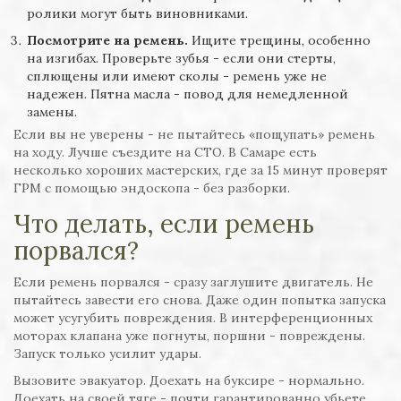
ролики могут быть виновниками.
Посмотрите на ремень.
Ищите трещины, особенно
на изгибах. Проверьте зубья - если они стерты,
сплющены или имеют сколы - ремень уже не
надежен. Пятна масла - повод для немедленной
замены.
Если вы не уверены - не пытайтесь «пощупать» ремень
на ходу. Лучше съездите на СТО. В Самаре есть
несколько хороших мастерских, где за 15 минут проверят
ГРМ с помощью эндоскопа - без разборки.
Что делать, если ремень
порвался?
Если ремень порвался - сразу заглушите двигатель. Не
пытайтесь завести его снова. Даже один попытка запуска
может усугубить повреждения. В интерференционных
моторах клапана уже погнуты, поршни - повреждены.
Запуск только усилит удары.
Вызовите эвакуатор. Доехать на буксире - нормально.
Доехать на своей тяге - почти гарантированно убьете