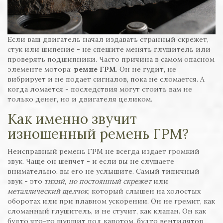
Если ваш двигатель начал издавать странный скрежет,
стук или шипение - не спешите менять глушитель или
проверять подшипники. Часто причина в самом опасном
элементе мотора:
ремне ГРМ
. Он не гудит, не
вибрирует и не подает сигналов, пока не сломается. А
когда ломается - последствия могут стоить вам не
только денег, но и двигателя целиком.
Как именно звучит
изношенный ремень ГРМ?
Неисправный ремень ГРМ не всегда издает громкий
звук. Чаще он шепчет - и если вы не слушаете
внимательно, вы его не услышите. Самый типичный
звук - это
тихий, но постоянный скрежет
или
металлический щелчок
, который слышен на холостых
оборотах или при плавном ускорении. Он не гремит, как
сломанный глушитель, и не стучит, как клапан. Он как
будто что-то шуршит под капотом, будто вентилятор