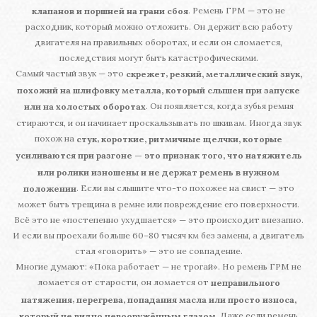
. Ремень ГРМ — это не
клапанов и поршней на грани сбоя
расходник, который можно отложить. Он держит всю работу
двигателя на правильных оборотах, и если он сломается,
последствия могут быть катастрофическими.
Самый частый звук — это
,
скрежет
резкий, металлический звук,
похожий на шлифовку металла, который слышен при запуске
. Он появляется, когда зубья ремня
или на холостых оборотах
стираются, и он начинает проскальзывать по шкивам. Иногда звук
похож на
,
стук
короткие, ритмичные щелчки, которые
усиливаются при разгоне — это признак того, что натяжитель
или ролики изношены и не держат ремень в нужном
. Если вы слышите что-то похожее на свист — это
положении
может быть трещина в ремне или повреждение его поверхности.
Всё это не «постепенно ухудшается» — это происходит внезапно.
И если вы проехали больше 60–80 тысяч км без замены, а двигатель
стал «говорить» — это не совпадение.
Многие думают: «Пока работает — не трогай». Но ремень ГРМ не
ломается от старости, он ломается от
неправильного
,
натяжения
перегрева, попадания масла или просто износа,
. Даже если ремень
который не видно невооружённым глазом