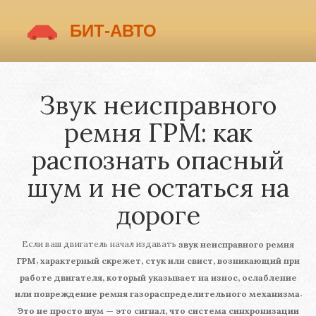
Звук неисправного
ремня ГРМ: как
распознать опасный
шум и не остаться на
дороге
Если ваш двигатель начал издавать
звук неисправного ремня
,
ГРМ
характерный скрежет, стук или свист, возникающий при
работе двигателя, который указывает на износ, ослабление
.
или повреждение ремня газораспределительного механизма
Это не просто шум — это сигнал, что система синхронизации