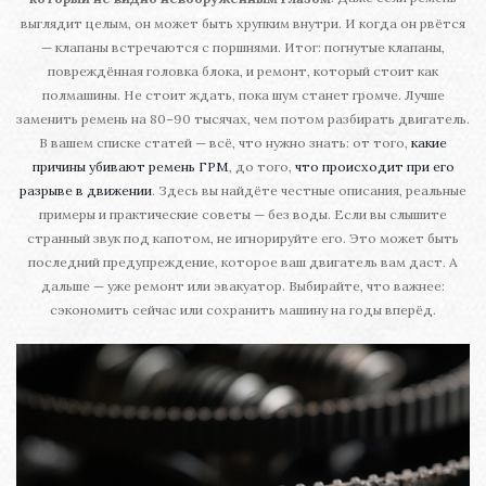
выглядит целым, он может быть хрупким внутри. И когда он рвётся
— клапаны встречаются с поршнями. Итог: погнутые клапаны,
повреждённая головка блока, и ремонт, который стоит как
полмашины. Не стоит ждать, пока шум станет громче. Лучше
заменить ремень на 80–90 тысячах, чем потом разбирать двигатель.
В вашем списке статей — всё, что нужно знать: от того,
какие
причины убивают ремень ГРМ
, до того,
что происходит при его
разрыве в движении
. Здесь вы найдёте честные описания, реальные
примеры и практические советы — без воды. Если вы слышите
странный звук под капотом, не игнорируйте его. Это может быть
последний предупреждение, которое ваш двигатель вам даст. А
дальше — уже ремонт или эвакуатор. Выбирайте, что важнее:
сэкономить сейчас или сохранить машину на годы вперёд.