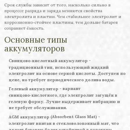
Срок службы зависит от того, насколько сильно в
процессе разряда и заряда меняются свойства
электролита и пластин. Чем стабильнее электролит и
коррозионно‑стойче­е пластины, тем дольше батарея
сохраняет ёмкость.
Основные типы
аккумуляторов
-
Свинцово‑кислотный аккумулятор
традиционный тип, использующий жидкий
электролит на основе серной кислоты. Доступен по
цене, но требует периодического долива воды.
- вариант
Гелевый аккумулятор
свинцово‑кислотного, где электролит загущён в
гелевую форму. Лучше выдерживает вибрацию и
не требует обслуживания.
(Absorbent Glass Mat) -
AGM аккумулятор
электролит впитан в стекловолоконный мат, что
делает батарею более устойчивой к коротким