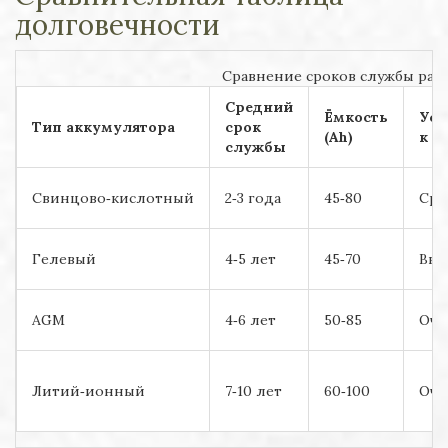
долговечности
Сравнение сроков службы раз
Средний
Ёмкость
Уст
Тип аккумулятора
срок
(Ah)
к в
службы
Свинцово‑кислотный
2‑3 года
45‑80
Сре
Гелевый
4‑5 лет
45‑70
Выс
AGM
4‑6 лет
50‑85
Оче
Литий‑ионный
7‑10 лет
60‑100
Оче