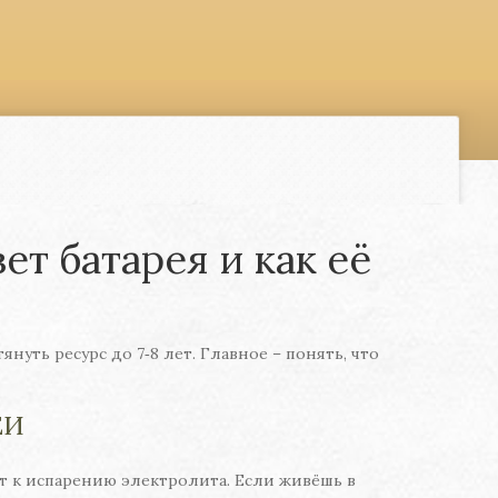
т батарея и как её
нуть ресурс до 7‑8 лет. Главное – понять, что
ЕИ
т к испарению электролита. Если живёшь в