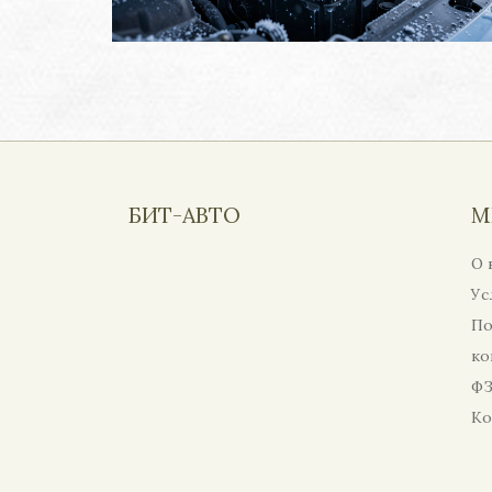
БИТ-АВТО
М
О 
Ус
По
ко
ФЗ
Ко