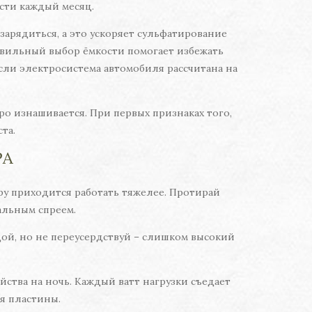
ости каждый месяц.
арядиться, а это ускоряет сульфатирование
равильный выбор ёмкости помогает избежать
если электросистема автомобиля рассчитана на
ро изнашивается. При первых признаках того,
та.
РА
ру приходится работать тяжелее. Протирай
альным спреем.
ой, но не переусердствуй – слишком высокий
ства на ночь. Каждый ватт нагрузки съедает
ая пластины.