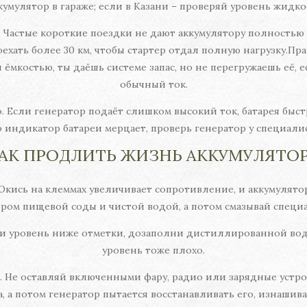
умулятор в гараже; если в Казани – проверяй уровень жидк
Частые короткие поездки не дают аккумулятору полностью з
роехать более 30 км, чтобы стартер отдал полную нагрузку.П
 ёмкостью, ты даёшь системе запас, но не перегружаешь её, 
обычный ток.
. Если генератор подаёт слишком высокий ток, батарея быст
о индикатор батареи мерцает, проверь генератор у специалис
АК ПРОДЛИТЬ ЖИЗНЬ АККУМУЛЯТО
Окись на клеммах увеличивает сопротивление, и аккумулято
ром пищевой соды и чистой водой, а потом смазывай специ
ли уровень ниже отметки, дозаполни дистиллированной вод
уровень тоже плохо.
 Не оставляй включенными фару, радио или зарядные устрой
а, а потом генератор пытается восстанавливать его, изнашив