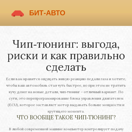
Чип‑тюнинг: выгода,
риски и как правильно
сделать
Если вам нравится ощущать живую реакцию педали газа и хотите,
чтобы ваш автомобиль стал чуть быстрее, но при этом не тратить
кучу денег на новые детали, чип‑тюнинг – отличный вариант. По
сути, это перепрограммирование блока управления двигателем
(ECU), которое заставляет мотор выдавать больше мощности и
крутящего момента.
ЧТО ВООБЩЕ ТАКОЕ ЧИП‑ТЮНИНГ?
В любой современной машине компьютер контролирует подачу