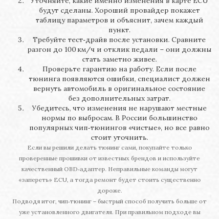
Уточняйте, какие именно изменения в карте ECU
будут сделаны. Хороший провайдер покажет
таблицу параметров и объяснит, зачем каждый
пункт.
Требуйте тест‑драйв после установки. Сравните
разгон до 100 км/ч и отклик педали – они должны
стать заметно живее.
Проверьте гарантию на работу. Если после
тюнинга появляются ошибки, специалист должен
вернуть автомобиль в оригинальное состояние
без дополнительных затрат.
Убедитесь, что изменения не нарушают местные
нормы по выбросам. В России большинство
популярных чип‑тюнингов «чистые», но все равно
стоит уточнить.
Если вы решили делать тюнинг сами, покупайте только
проверенные прошивки от известных брендов и используйте
качественный OBD‑адаптер. Неправильные команды могут
«запереть» ECU, а тогда ремонт будет стоить существенно
дороже.
Подводя итог, чип‑тюнинг – быстрый способ получить больше от
уже установленного двигателя. При правильном подходе вы