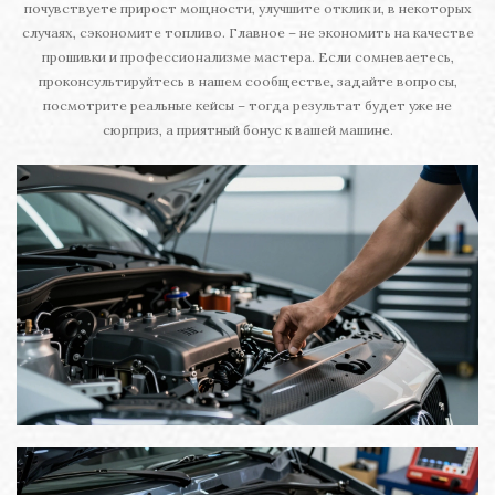
почувствуете прирост мощности, улучшите отклик и, в некоторых
случаях, сэкономите топливо. Главное – не экономить на качестве
прошивки и профессионализме мастера. Если сомневаетесь,
проконсультируйтесь в нашем сообществе, задайте вопросы,
посмотрите реальные кейсы – тогда результат будет уже не
сюрприз, а приятный бонус к вашей машине.