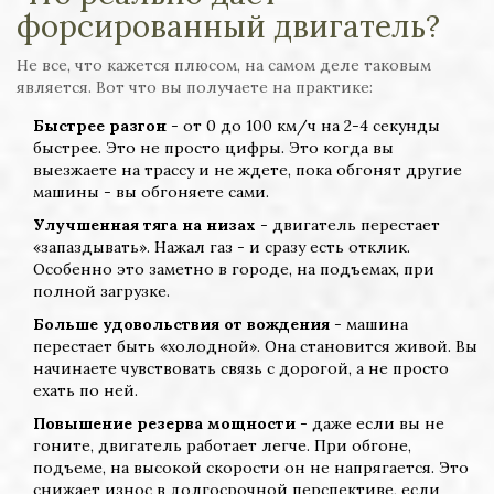
форсированный двигатель?
Не все, что кажется плюсом, на самом деле таковым
является. Вот что вы получаете на практике:
Быстрее разгон
- от 0 до 100 км/ч на 2-4 секунды
быстрее. Это не просто цифры. Это когда вы
выезжаете на трассу и не ждете, пока обгонят другие
машины - вы обгоняете сами.
Улучшенная тяга на низах
- двигатель перестает
«запаздывать». Нажал газ - и сразу есть отклик.
Особенно это заметно в городе, на подъемах, при
полной загрузке.
Больше удовольствия от вождения
- машина
перестает быть «холодной». Она становится живой. Вы
начинаете чувствовать связь с дорогой, а не просто
ехать по ней.
Повышение резерва мощности
- даже если вы не
гоните, двигатель работает легче. При обгоне,
подъеме, на высокой скорости он не напрягается. Это
снижает износ в долгосрочной перспективе, если