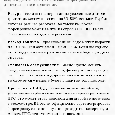
двигатель - не исключение.
Ресурс
- если вы не перешли на усиленные детали,
двигатель может прожить на 30-50% меньше. Турбина,
которая раньше работала 150 тысяч км, после
форсировки может выйти из строя за 80-100 тысяч.
Особенно если ездите агрессивно.
Расход топлива
- при спокойной езде может вырасти
на 10-15%. При активной - на 30-50%. Если вы ездите
по городу с частыми разгонами, бензин будет уходить
быстрее.
Стоимость обслуживания
- масло нужно менять
чаще, топливный насос, свечи, фильтры - всё требует
более качественных и дорогих аналогов. А если что-
то сломается - ремонт будет в два-три раза дороже.
Проблемы с ГИБДД
- если вы поменяли объем,
установили турбину или изменили характеристики в
ПТС, это может стать поводом для штрафа или отказа
в техосмотре. В России официально зарегистрировать
форсировку сложно - нужно проходить экспертизу и
менять ПТС, что стоит денег и времени.