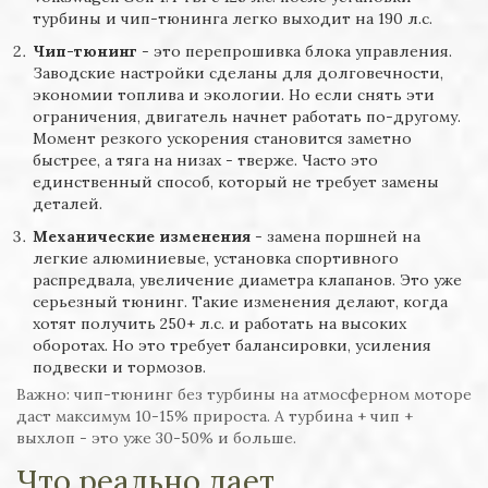
турбины и чип-тюнинга легко выходит на 190 л.с.
Чип-тюнинг
- это перепрошивка блока управления.
Заводские настройки сделаны для долговечности,
экономии топлива и экологии. Но если снять эти
ограничения, двигатель начнет работать по-другому.
Момент резкого ускорения становится заметно
быстрее, а тяга на низах - тверже. Часто это
единственный способ, который не требует замены
деталей.
Механические изменения
- замена поршней на
легкие алюминиевые, установка спортивного
распредвала, увеличение диаметра клапанов. Это уже
серьезный тюнинг. Такие изменения делают, когда
хотят получить 250+ л.с. и работать на высоких
оборотах. Но это требует балансировки, усиления
подвески и тормозов.
Важно: чип-тюнинг без турбины на атмосферном моторе
даст максимум 10-15% прироста. А турбина + чип +
выхлоп - это уже 30-50% и больше.
Что реально дает