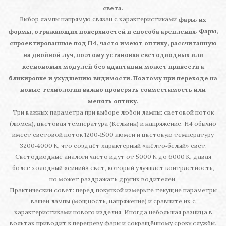
света.
Выбор лампы напрямую связан с характеристиками
,
фары
их
. Фары,
формы, отражающих поверхностей и способа крепления
спроектированные под H4, часто имеют оптику, рассчитанную
на двойной луч, поэтому установка светодиодных или
ксеноновых модулей без адаптации может привести к
бликировке и ухудшению видимости. Поэтому при переходе на
новые технологии важно проверять совместимость или
менять оптику.
Три важных параметра при выборе любой лампы: световой поток
(люмен), цветовая температура (Кельвин) и напряжение. H4 обычно
имеет световой поток 1200‑1500 люмен и цветовую температуру
3200‑4000 K, что создаёт характерный «жёлто‑белый» свет.
Светодиодные аналоги часто идут от 5000 K до 6000 K, давая
более холодный «синий» свет, который улучшает контрастность,
но может раздражать других водителей.
Практический совет: перед покупкой измерьте текущие параметры
вашей лампы (мощность, напряжение) и сравните их с
характеристиками нового изделия. Иногда небольшая разница в
вольтах приводит к перегреву фары и сокращённому сроку службы.