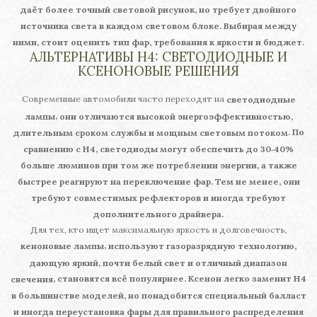
даёт более точный световой рисунок, но требует двойного
источника света в каждом световом блоке. Выбирая между
ними, стоит оценить тип фар, требования к яркости и бюджет.
АЛЬТЕРНАТИВЫ H4: СВЕТОДИОДНЫЕ И
КСЕНОНОВЫЕ РЕШЕНИЯ
Современные автомобили часто переходят на
светодиодные
,
лампы
они отличаются высокой энергоэффективностью,
. По
длительным сроком службы и мощным световым потоком
сравнению с H4, светодиоды могут обеспечить до 30‑40%
больше люминов при том же потреблении энергии, а также
быстрее реагируют на переключение фар. Тем не менее, они
требуют совместимых рефлекторов и иногда требуют
дополнительного драйвера.
Для тех, кто ищет максимальную яркость и долговечность,
,
кeнoнoвые лампы
используют газоразрядную технологию,
дающую яркий, почти белый свет и отличный диапазон
, становятся всё популярнее. Ксенон легко заменит H4
свечения
в большинстве моделей, но понадобится специальный балласт
и иногда переустановка фары для правильного распределения