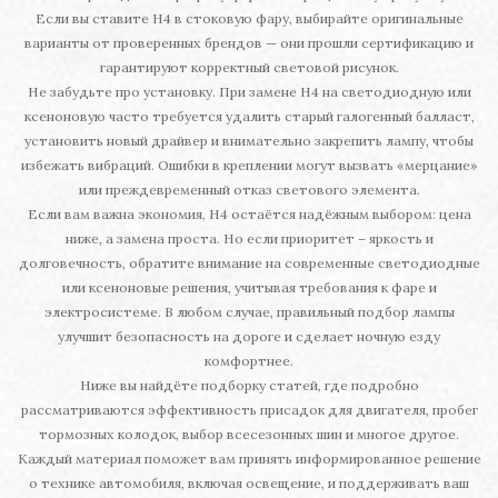
Если вы ставите H4 в стоковую фару, выбирайте оригинальные
варианты от проверенных брендов — они прошли сертификацию и
гарантируют корректный световой рисунок.
Не забудьте про установку. При замене H4 на светодиодную или
ксеноновую часто требуется удалить старый галогенный балласт,
установить новый драйвер и внимательно закрепить лампу, чтобы
избежать вибраций. Ошибки в креплении могут вызвать «мерцание»
или преждевременный отказ светового элемента.
Если вам важна экономия, H4 остаётся надёжным выбором: цена
ниже, а замена проста. Но если приоритет – яркость и
долговечность, обратите внимание на современные светодиодные
или ксеноновые решения, учитывая требования к фаре и
электросистеме. В любом случае, правильный подбор лампы
улучшит безопасность на дороге и сделает ночную езду
комфортнее.
Ниже вы найдёте подборку статей, где подробно
рассматриваются эффективность присадок для двигателя, пробег
тормозных колодок, выбор всесезонных шин и многое другое.
Каждый материал поможет вам принять информированное решение
о технике автомобиля, включая освещение, и поддерживать ваш