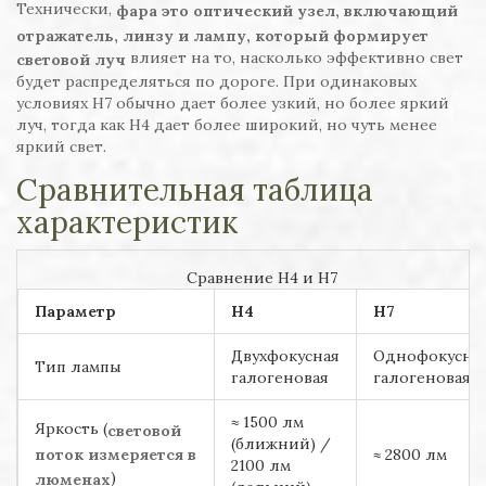
Технически,
фара
это оптический узел, включающий
отражатель, линзу и лампу, который формирует
влияет на то, насколько эффективно свет
световой луч
будет распределяться по дороге. При одинаковых
условиях H7 обычно дает более узкий, но более яркий
луч, тогда как H4 дает более широкий, но чуть менее
яркий свет.
Сравнительная таблица
характеристик
Сравнение H4 и H7
Параметр
H4
H7
Двухфокусная
Однофокусна
Тип лампы
галогеновая
галогеновая
≈ 1500 лм
Яркость (
световой
(ближний) /
≈ 2800 лм
поток
измеряется в
2100 лм
)
люменах