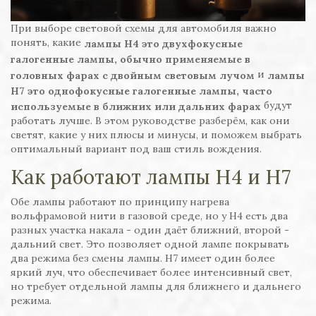
При выборе световой схемы для автомобиля важно
понять, какие
лампы H4
это двухфокусные
галогенные лампы, обычно применяемые в
и
головных фарах с двойным световым лучом
лампы
H7
это однофокусные галогенные лампы, часто
будут
используемые в ближних или дальних фарах
работать лучше. В этом руководстве разберём, как они
светят, какие у них плюсы и минусы, и поможем выбрать
оптимальный вариант под ваш стиль вождения.
Как работают лампы H4 и H7
Обе лампы работают по принципу нагрева
вольфрамовой нити в газовой среде, но у H4 есть два
разных участка накала - один даёт ближний, второй -
дальний свет. Это позволяет одной лампе покрывать
два режима без смены лампы. H7 имеет один более
яркий луч, что обеспечивает более интенсивный свет,
но требует отдельной лампы для ближнего и дальнего
режима.