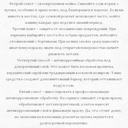
Второй совет – своевременная мойка. Снимайте соль и грязь с
кузова, особенно в арках колес, под бамперами и в порогах. Если вы
живете в местах, где солевой реагент используют часто, мойте
машину каждые две недели в зимний период.
Третий пункт – защита от механических повреждений. При
парковке выбирайте места без острых предметов, избегайте
столкновений с бортиками. При мелких сколах сразу наносите
шпатлевку и краску, иначе под открытой поверхностью начнёт
ржавчеть металл.
Четвёртый способ – антикоррозийная обработка под
декоративный слой. Это может быть восковая пропитка,
керамический спрей или традиционный восковой полироль. Такие
средства создают дополнительный барьер, который отталкивает
воду и соль.
Пятый совет – инвестировать в профессиональную
антикоррозионную обработку. На сервисе снимают старую краску,
обрабатывают металл грунтовкой, а затем наносят
антикоррозионный слой и финальную краску. Да, это стоит денег,
но экономия на возможных ремонтах кузова окупается в
долгосрочной перспективе.