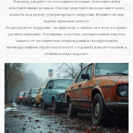
Наконец, следите за состоянием кузовных уплотнителей и
уплотнительных резинок. Плохие уплотнители позволяют влаге
попасть под краску, ускоряя процесс коррозии. Меняйте их при
первых признаках износа.
Подводя итог: коррозия – не приговор, а сигнал, что чему‑то нужно
уделить внимание. Регулярные осмотры, своевременная очистка,
защита от механических повреждений и своевременная
антикоррозийная обработка помогут сохранить ваш автомобиль в
отличном виде надолго.