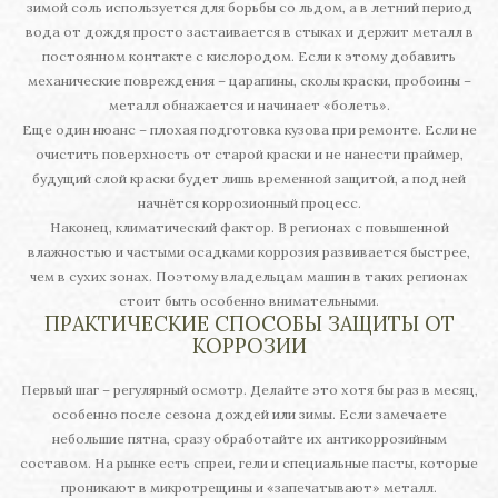
зимой соль используется для борьбы со льдом, а в летний период
вода от дождя просто застаивается в стыках и держит металл в
постоянном контакте с кислородом. Если к этому добавить
механические повреждения – царапины, сколы краски, пробоины –
металл обнажается и начинает «болеть».
Еще один нюанс – плохая подготовка кузова при ремонте. Если не
очистить поверхность от старой краски и не нанести праймер,
будущий слой краски будет лишь временной защитой, а под ней
начнётся коррозионный процесс.
Наконец, климатический фактор. В регионах с повышенной
влажностью и частыми осадками коррозия развивается быстрее,
чем в сухих зонах. Поэтому владельцам машин в таких регионах
стоит быть особенно внимательными.
ПРАКТИЧЕСКИЕ СПОСОБЫ ЗАЩИТЫ ОТ
КОРРОЗИИ
Первый шаг – регулярный осмотр. Делайте это хотя бы раз в месяц,
особенно после сезона дождей или зимы. Если замечаете
небольшие пятна, сразу обработайте их антикоррозийным
составом. На рынке есть спреи, гели и специальные пасты, которые
проникают в микротрещины и «запечатывают» металл.