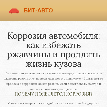
Коррозия автомобиля:
как избежать
ржавчины и продлить
жизнь кузова
Вы заметили мелкие пятна на кузове и уже представляете, как эта
ржавчина разойдётся по всей машине? Не паникуйте – большинство
проблем с коррозией можно решить, если действовать быстро и
знать, что именно нужно делать.
ПОЧЕМУ ПОЯВЛЯЕТСЯ КОРРОЗИЯ?
Самая частая причина – воздействие влаги и соли. На дорогах