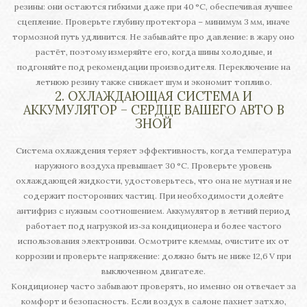
резины: они остаются гибкими даже при 40 °C, обеспечивая лучшее
сцепление. Проверьте глубину протектора – минимум 3 мм, иначе
тормозной путь удлинится. Не забывайте про давление: в жару оно
растёт, поэтому измеряйте его, когда шины холодные, и
подгоняйте под рекомендации производителя. Переключение на
летнюю резину также снижает шум и экономит топливо.
2. ОХЛАЖДАЮЩАЯ СИСТЕМА И
АККУМУЛЯТОР – СЕРДЦЕ ВАШЕГО АВТО В
ЗНОЙ
Система охлаждения теряет эффективность, когда температура
наружного воздуха превышает 30 °C. Проверьте уровень
охлаждающей жидкости, удостоверьтесь, что она не мутная и не
содержит посторонних частиц. При необходимости долейте
антифриз с нужным соотношением. Аккумулятор в летний период
работает под нагрузкой из‑за кондиционера и более частого
использования электроники. Осмотрите клеммы, очистите их от
коррозии и проверьте напряжение: должно быть не ниже 12,6 V при
выключенном двигателе.
Кондиционер часто забывают проверять, но именно он отвечает за
комфорт и безопасность. Если воздух в салоне пахнет затхло,