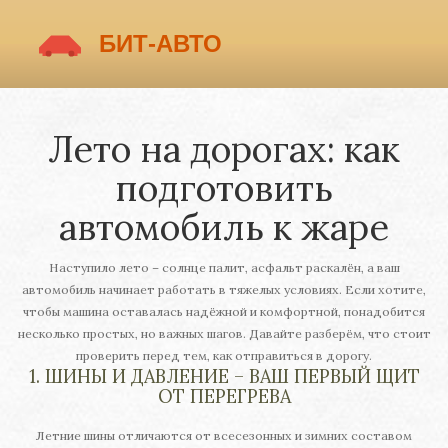
Лето на дорогах: как
подготовить
автомобиль к жаре
Наступило лето – солнце палит, асфальт раскалён, а ваш
автомобиль начинает работать в тяжелых условиях. Если хотите,
чтобы машина оставалась надёжной и комфортной, понадобится
несколько простых, но важных шагов. Давайте разберём, что стоит
проверить перед тем, как отправиться в дорогу.
1. ШИНЫ И ДАВЛЕНИЕ – ВАШ ПЕРВЫЙ ЩИТ
ОТ ПЕРЕГРЕВА
Летние шины отличаются от всесезонных и зимних составом