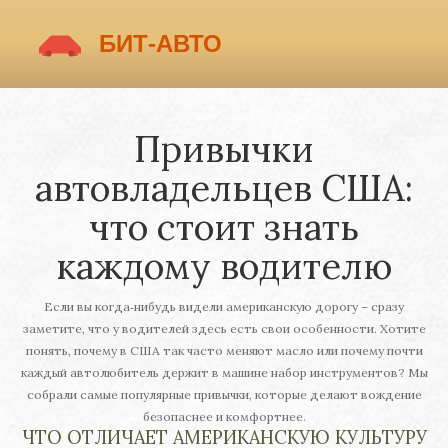
Привычки
автовладельцев США:
что стоит знать
каждому водителю
Если вы когда‑нибудь видели американскую дорогу – сразу
заметите, что у водителей здесь есть свои особенности. Хотите
понять, почему в США так часто меняют масло или почему почти
каждый автолюбитель держит в машине набор инструментов? Мы
собрали самые популярные привычки, которые делают вождение
безопаснее и комфортнее.
ЧТО ОТЛИЧАЕТ АМЕРИКАНСКУЮ КУЛЬТУРУ