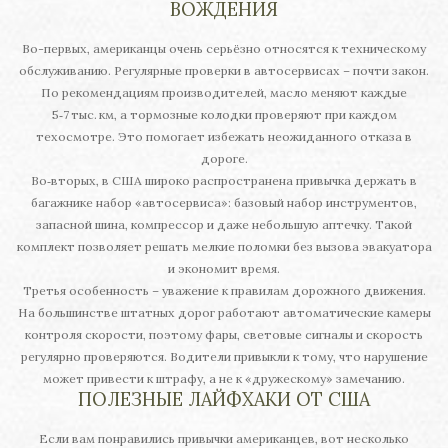
ВОЖДЕНИЯ
Во-первых, американцы очень серьёзно относятся к техническому
обслуживанию. Регулярные проверки в автосервисах – почти закон.
По рекомендациям производителей, масло меняют каждые
5‑7 тыс. км, а тормозные колодки проверяют при каждом
техосмотре. Это помогает избежать неожиданного отказа в
дороге.
Во‑вторых, в США широко распространена привычка держать в
багажнике набор «автосервиса»: базовый набор инструментов,
запасной шина, компрессор и даже небольшую аптечку. Такой
комплект позволяет решать мелкие поломки без вызова эвакуатора
и экономит время.
Третья особенность – уважение к правилам дорожного движения.
На большинстве штатных дорог работают автоматические камеры
контроля скорости, поэтому фары, световые сигналы и скорость
регулярно проверяются. Водители привыкли к тому, что нарушение
может привести к штрафу, а не к «дружескому» замечанию.
ПОЛЕЗНЫЕ ЛАЙФХАКИ ОТ США
Если вам понравились привычки американцев, вот несколько