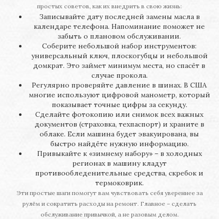
простых советов, как их внедрить в свою жизнь:
Записывайте дату последней замены масла в
календаре телефона. Напоминание поможет не
забыть о плановом обслуживании.
Соберите небольшой набор инструментов:
универсальный ключ, плоскогубцы и небольшой
домкрат. Это займет минимум места, но спасёт в
случае прокола.
Регулярно проверяйте давление в шинах. В США
многие используют цифровой манометр, который
показывает точные цифры за секунду.
Сделайте фотокопию или снимок всех важных
документов (страховка, техпаспорт) и храните в
облаке. Если машина будет эвакуирована, вы
быстро найдёте нужную информацию.
Привыкайте к «зимнему набору» – в холодных
регионах в машину кладут
противообледенительные средства, скребок и
термоковрик.
Эти простые шаги помогут вам чувствовать себя увереннее за
рулём и сократить расходы на ремонт. Главное – сделать
обслуживание привычкой, а не разовым делом.