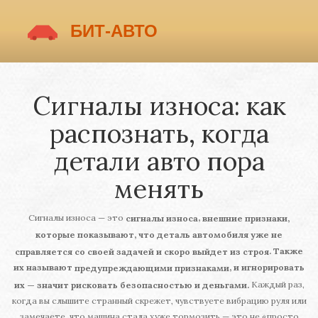
Сигналы износа: как
распознать, когда
детали авто пора
менять
Сигналы износа — это
,
сигналы износа
внешние признаки,
которые показывают, что деталь автомобиля уже не
. Также
справляется со своей задачей и скоро выйдет из строя
их называют
, и игнорировать
предупреждающими признаками
Каждый раз,
их — значит рисковать безопасностью и деньгами.
когда вы слышите странный скрежет, чувствуете вибрацию руля или
замечаете, что машина стала хуже тормозить — это не «просто