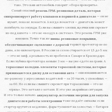
так». Это ваш автомобиль говорит: «Пора проверить».
Самый опасный
,
ремень ГРМ
резиновая деталь, которая
— он не
синхронизирует работу клапанов и поршней в двигателе
шумит, пока не ломается. А когда ломается — двигатель может
погибнуть за секунды. Если вы слышите хлопки, щелчки или скрежет
из-под капота — это не «воздух в системе». Это ремень ГРМ уже
изношен. Точно так же
,
шины
резиновые покрышки,
теряют протектор не по
обеспечивающие сцепление с дорогой
дням, а по километрам. В России за сезон стирается от 1,5 до 5 мм
— это не миф, а реальность из пробегов в Самаре и Краснодаре.
Если глубина протектора меньше 3 мм — вы уже едете на грани. А
,
тормозные колодки
элементы тормозной системы, которые
— они изнашиваются
прижимаются к диску для остановки авто
по-разному: у агрессивных водителей — за 20 тысяч, у спокойных —
за 60. Но если вы слышите скрежет при торможении — это не
«грязь». Это металл о металл. И это уже аварийная ситуация.
И это только начало.
,
аккумулятор
источник энергии для запуска
тоже подаёт сигналы: если
двигателя и работы электроники
стартер крутится медленно, фары тускнеют на холостых — батарея