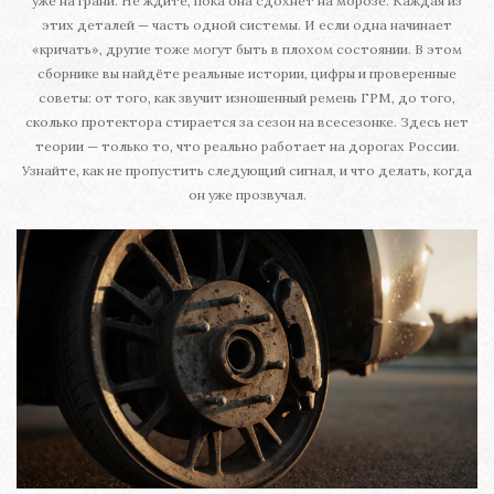
уже на грани. Не ждите, пока она сдохнет на морозе. Каждая из
этих деталей — часть одной системы. И если одна начинает
«кричать», другие тоже могут быть в плохом состоянии. В этом
сборнике вы найдёте реальные истории, цифры и проверенные
советы: от того, как звучит изношенный ремень ГРМ, до того,
сколько протектора стирается за сезон на всесезонке. Здесь нет
теории — только то, что реально работает на дорогах России.
Узнайте, как не пропустить следующий сигнал, и что делать, когда
он уже прозвучал.