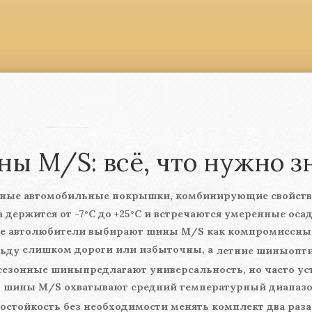
ы M/S: всё, что нужно з
дные автомобильные покрышки, комбинирующие свойства
а держится от -7°C до +25°C и встречаются умеренные оса
ие автолюбители выбирают
шины M/S
как компромиссный
слишком дороги или избыточны, а
льду
летние шины
опт
сезонные шины
предлагают универсальность, но часто 
м, шины M/S охватывают средний температурный диапазо
остойкость без необходимости менять комплект два раза 