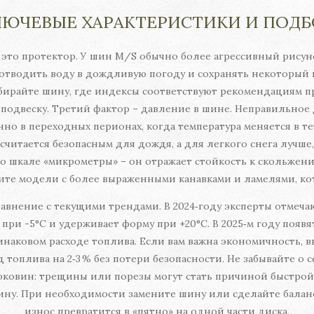
ЛЮЧЕВЫЕ ХАРАКТЕРИСТИКИ И ПОДБ
 это протектор. У шин M/S обычно более агрессивный рисуно
 отводить воду в дождливую погоду и сохранять некоторый 
ыбирайте шину, где индексы соответствуют рекомендациям 
 подвеску. Третий фактор – давление в шине. Неправильно
нно в переходных перионах, когда температура меняется в 
считается безопасным для дождя, а для легкого снега лучше,
о шкале «микрометры» – он отражает стойкость к скольжению
ите модели с более выраженными канавками и ламелями, ко
внение с текущими трендами. В 2024‑году эксперты отмеча
 при -5°C и удерживает форму при +20°C. В 2025‑м году поя
динаковом расходе топлива. Если вам важна экономичность,
 топлива на 2‑3 % без потери безопасности. Не забывайте о
оковин: трещины или порезы могут стать причиной быстрой
ину. При необходимости замените шину или сделайте баланси
износ превратится в «пятно» на одной части диска.