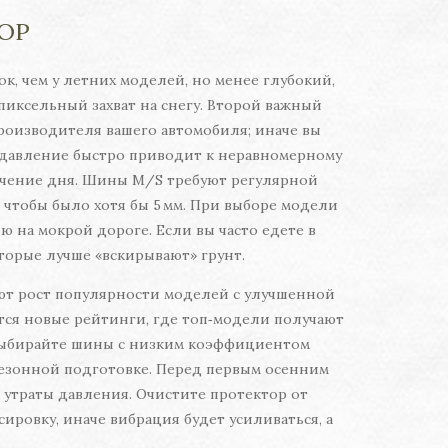
ОР
к, чем у летних моделей, но менее глубокий,
пиксельный захват на снегу. Второй важный
производителя вашего автомобиля; иначе вы
е давление быстро приводит к неравномерному
течение дня. Шины M/S требуют регулярной
 чтобы было хотя бы 5 мм. При выборе модели
 на мокрой дороге. Если вы часто едете в
торые лучше «вскирывают» грунт.
ют рост популярности моделей с улучшенной
вятся новые рейтинги, где топ‑модели получают
 выбирайте шины с низким коэффициентом
 сезонной подготовке. Перед первым осенним
 утраты давления. Очистите протектор от
ровку, иначе вибрация будет усиливаться, а