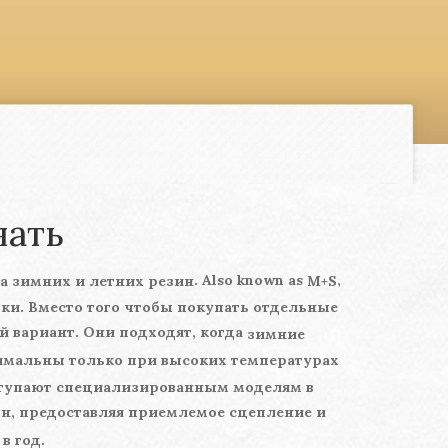
нать
. Also known as
,
 зимних и летних резин
M+S
дки. Вместо того чтобы покупать отдельные
 вариант. Они подходят, когда
зимние
имальны только при высоких температурах
уступают специализированным моделям в
н, предоставляя приемлемое сцепление и
в год.