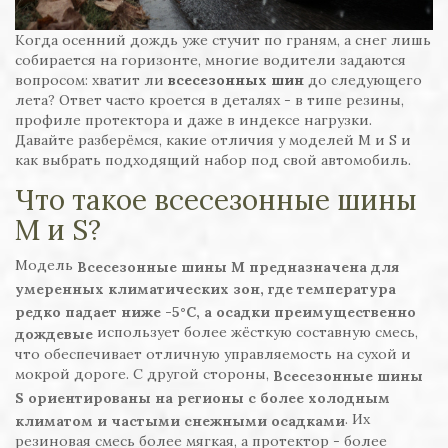
Когда осенний дождь уже стучит по граням, а снег лишь
собирается на горизонте, многие водители задаются
вопросом: хватит ли
всесезонных шин
до следующего
лета? Ответ часто кроется в деталях - в типе резины,
профиле протектора и даже в индексе нагрузки.
Давайте разберёмся, какие отличия у моделей M и S и
как выбрать подходящий набор под свой автомобиль.
Что такое всесезонные шины
M и S?
Модель
Всесезонные шины M
предназначена для
умеренных климатических зон, где температура
редко падает ниже -5°C, а осадки преимущественно
использует более жёсткую составную смесь,
дождевые
что обеспечивает отличную управляемость на сухой и
мокрой дороге. С другой стороны,
Всесезонные шины
S
ориентированы на регионы с более холодным
. Их
климатом и частыми снежными осадками
резиновая смесь более мягкая, а протектор - более