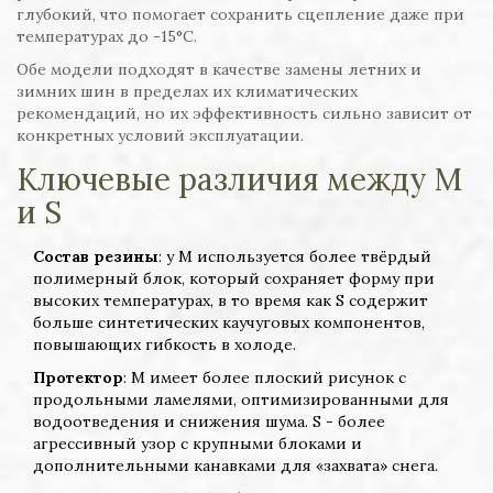
глубокий, что помогает сохранить сцепление даже при
температурах до -15°C.
Обе модели подходят в качестве замены летних и
зимних шин в пределах их климатических
рекомендаций, но их эффективность сильно зависит от
конкретных условий эксплуатации.
Ключевые различия между M
и S
Состав резины
: у M используется более твёрдый
полимерный блок, который сохраняет форму при
высоких температурах, в то время как S содержит
больше синтетических каучуговых компонентов,
повышающих гибкость в холоде.
Протектор
: M имеет более плоский рисунок с
продольными ламелями, оптимизированными для
водоотведения и снижения шума. S - более
агрессивный узор с крупными блоками и
дополнительными канавками для «захвата» снега.