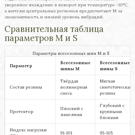
уверенное вхождение в поворот при температуре -10°C,
а жители центральных регионов предпочитают M за
экономичность и низкий уровень вибраций.
Сравнительная таблица
параметров M и S
Параметры всесезонных шин M и S
Всесезонные
Всесезонные
Параметр
шины M
шины S
Твёрдая
Мягкая
Состав резины
полимерная
синтетическая
смесь
резина
Глубокий с
Плоский с
Протектор
крупными
ламелями
блоками
Индекс нагрузки
91‑101
95‑105