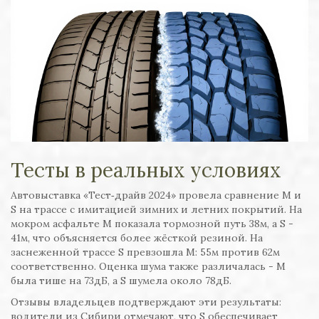
Тесты в реальных условиях
Автовыставка «Тест‑драйв 2024» провела сравнение M и
S на трассе с имитацией зимних и летних покрытий. На
мокром асфальте M показала тормозной путь 38м, а S -
41м, что объясняется более жёсткой резиной. На
заснеженной трассе S превзошла M: 55м против 62м
соответственно. Оценка шума также различалась - M
была тише на 73дБ, а S шумела около 78дБ.
Отзывы владельцев подтверждают эти результаты:
водители из Сибири отмечают, что S обеспечивает