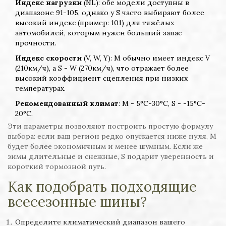
Индекс нагрузки
(NL): обе модели доступны в
диапазоне 91-105, однако у S часто выбирают более
высокий индекс (пример: 101) для тяжёлых
автомобилей, которым нужен больший запас
прочности.
Индекс скорости
(V, W, Y): M обычно имеет индекс V
(210км/ч), а S - W (270км/ч), что отражает более
высокий коэффициент сцепления при низких
температурах.
Рекомендованный климат
: M - 5°C-30°C, S - -15°C-
20°C.
Эти параметры позволяют построить простую формулу
выбора: если ваш регион редко опускается ниже нуля, M
будет более экономичным и менее шумным. Если же
зимы длительные и снежные, S подарит уверенность и
короткий тормозной путь.
Как подобрать подходящие
всесезонные шины?
Определите климатический диапазон вашего