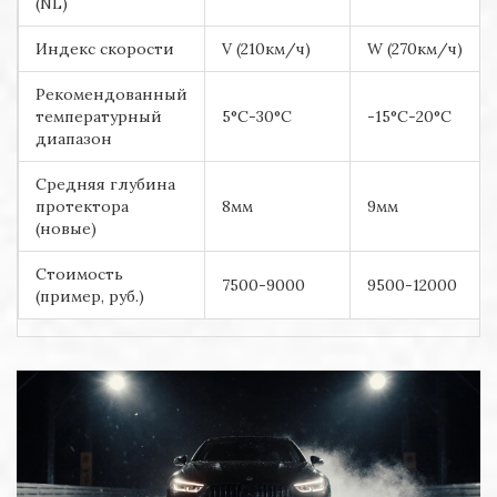
(NL)
Индекс скорости
V (210км/ч)
W (270км/ч)
Рекомендованный
температурный
5°C-30°C
-15°C-20°C
диапазон
Средняя глубина
протектора
8мм
9мм
(новые)
Стоимость
7500-9000
9500-12000
(пример, руб.)