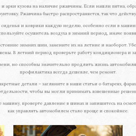
и арки кузова на наличие ржавчины. Если нашли пятна, обр
унтовку. Ржавчина быстро распространяется, так что действ
сиденья и коврики каждую неделю, особенно если в машин
спользуйте осушитель воздуха в зимний период, иначе появя
тояние зимних шин, замените их на летние и наоборот. Убед
шены. В летний период проверьте работу кондиционера и з
мени, но способны значительно продлить жизнь автомобиля 
профилактика всегда дешевле, чем ремонт.
кретные детали – загляните в наши статьи о батареях, фар
отдельности, чтобы вы могли принимать взвешенные решен
 машину, проверте давление в шинах и запишитесь на осмотр
как управлять автомобилем стало проще и спокойнее.