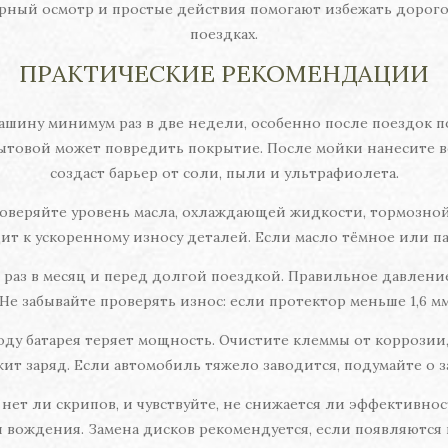
ярный осмотр и простые действия помогают избежать дорог
поездках.
ПРАКТИЧЕСКИЕ РЕКОМЕНДАЦИИ
шину минимум раз в две недели, особенно после поездок по
товой может повредить покрытие. После мойки нанесите во
создаст барьер от соли, пыли и ультрафиолета.
веряйте уровень масла, охлаждающей жидкости, тормозной
т к ускоренному износу деталей. Если масло тёмное или пах
раз в месяц и перед долгой поездкой. Правильное давление
Не забывайте проверять износ: если протектор меньше 1,6 м
у батарея теряет мощность. Очистите клеммы от коррозии, 
жит заряд. Если автомобиль тяжело заводится, подумайте о з
нет ли скрипов, и чувствуйте, не снижается ли эффективн
тиля вождения. Замена дисков рекомендуется, если появляю