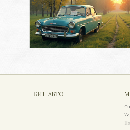
БИТ-АВТО
М
О 
Ус
По