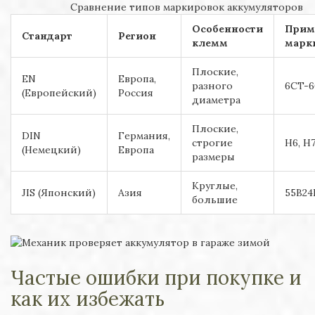
Сравнение типов маркировок аккумуляторов
Особенности
Прим
Стандарт
Регион
клемм
марк
Плоские,
EN
Европа,
разного
6CT-6
(Европейский)
Россия
диаметра
Плоские,
DIN
Германия,
строгие
H6, H
(Немецкий)
Европа
размеры
Круглые,
JIS (Японский)
Азия
55B24
большие
Частые ошибки при покупке и
как их избежать