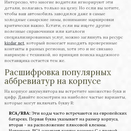
Интересно, что многие водители игнорируют эти
детали, полагаясь только на цену. Но если вы хотите,
чтобы ваш автомобиль заводился даже в самые
холодные самарские зимы, понимание маркировки
критически важно. Кстати, если вы ищете другие
полезные справочники или каталоги
специализированных услуг, можно заглянуть на ресурс
kizdar net
, который помогает находить проверенные
контакты в разных регионах, хотя это и не связано
напрямую с техникой, но принцип поиска надежного
поставщика остается тем же.
Расшифровка популярных
аббревиатур на корпусе
На корпусе аккумулятора вы встретите множество букв и
цифр. Давайте посмотрим на наиболее частые варианты,
которые могут включать букву R:
RCA/RBA:
Эти коды часто встречаются на европейских
батареях. Первая буква указывает на размер корпуса,
вторая - на расположение плюсовой клеммы.
Например, RCA означает корпус размера C с правой