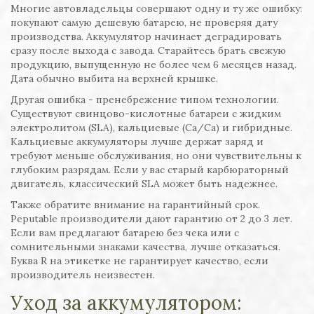
Многие автовладельцы совершают одну и ту же ошибку:
покупают самую дешевую батарею, не проверяя дату
производства. Аккумулятор начинает деградировать
сразу после выхода с завода. Старайтесь брать свежую
продукцию, выпущенную не более чем 6 месяцев назад.
Дата обычно выбита на верхней крышке.
Другая ошибка - пренебрежение типом технологии.
Существуют свинцово-кислотные батареи с жидким
электролитом (SLA), кальциевые (Ca/Ca) и гибридные.
Кальциевые аккумуляторы лучше держат заряд и
требуют меньше обслуживания, но они чувствительны к
глубоким разрядам. Если у вас старый карбюраторный
двигатель, классический SLA может быть надежнее.
Также обратите внимание на гарантийный срок.
Реputable производители дают гарантию от 2 до 3 лет.
Если вам предлагают батарею без чека или с
сомнительными знаками качества, лучше отказаться.
Буква R на этикетке не гарантирует качество, если
производитель неизвестен.
Уход за аккумулятором: