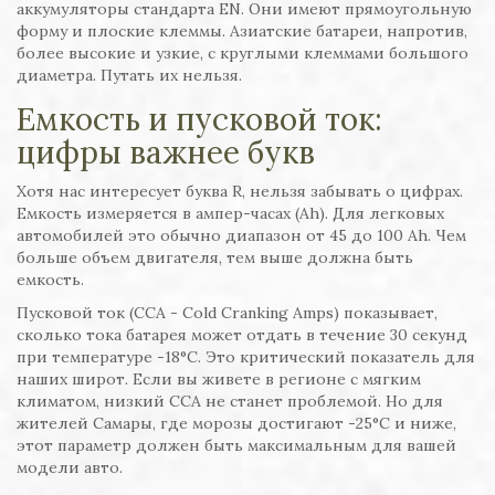
аккумуляторы стандарта EN. Они имеют прямоугольную
форму и плоские клеммы. Азиатские батареи, напротив,
более высокие и узкие, с круглыми клеммами большого
диаметра. Путать их нельзя.
Емкость и пусковой ток:
цифры важнее букв
Хотя нас интересует буква R, нельзя забывать о цифрах.
Емкость измеряется в ампер-часах (Ah). Для легковых
автомобилей это обычно диапазон от 45 до 100 Ah. Чем
больше объем двигателя, тем выше должна быть
емкость.
Пусковой ток (CCA - Cold Cranking Amps) показывает,
сколько тока батарея может отдать в течение 30 секунд
при температуре -18°C. Это критический показатель для
наших широт. Если вы живете в регионе с мягким
климатом, низкий CCA не станет проблемой. Но для
жителей Самары, где морозы достигают -25°C и ниже,
этот параметр должен быть максимальным для вашей
модели авто.