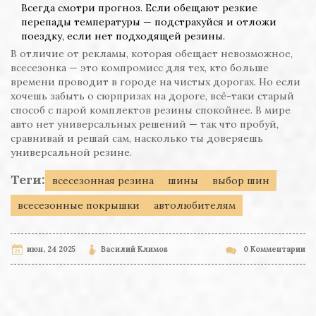
Всегда смотри прогноз. Если обещают резкие
перепады температуры — подстрахуйся и отложи
поездку, если нет подходящей резины.
В отличие от рекламы, которая обещает невозможное,
всесезонка — это компромисс для тех, кто больше
времени проводит в городе на чистых дорогах. Но если
хочешь забыть о сюрпризах на дороге, всё-таки старый
способ с парой комплектов резины спокойнее. В мире
авто нет универсальных решений — так что пробуй,
сравнивай и решай сам, насколько ты доверяешь
универсальной резине.
Теги:
всесезонная резина
шины
выбор шин
всесезонные покрышки
автолюбителям
июн, 24 2025
Василий Климов
0 Комментарии