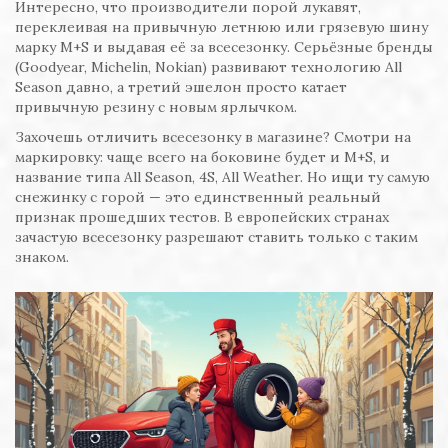
Интересно, что производители порой лукавят,
переклеивая на привычную летнюю или грязевую шину
марку M+S и выдавая её за всесезонку. Серьёзные бренды
(Goodyear, Michelin, Nokian) развивают технологию All
Season давно, а третий эшелон просто катает
привычную резину с новым ярлычком.
Захочешь отличить всесезонку в магазине? Смотри на
маркировку: чаще всего на боковине будет и M+S, и
название типа All Season, 4S, All Weather. Но ищи ту самую
снежинку с горой — это единственный реальный
признак прошедших тестов. В европейских странах
зачастую всесезонку разрешают ставить только с таким
знаком.