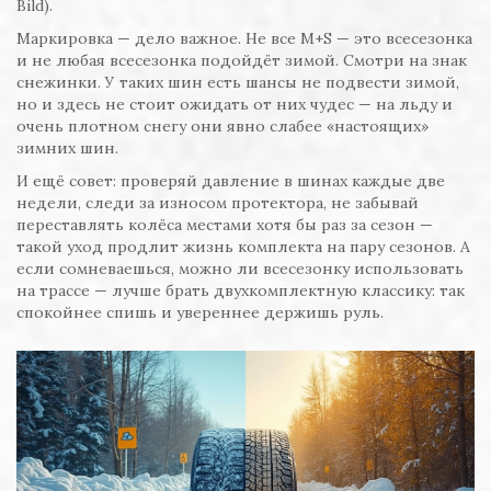
Bild).
Маркировка — дело важное. Не все M+S — это всесезонка
и не любая всесезонка подойдёт зимой. Смотри на знак
снежинки. У таких шин есть шансы не подвести зимой,
но и здесь не стоит ожидать от них чудес — на льду и
очень плотном снегу они явно слабее «настоящих»
зимних шин.
И ещё совет: проверяй давление в шинах каждые две
недели, следи за износом протектора, не забывай
переставлять колёса местами хотя бы раз за сезон —
такой уход продлит жизнь комплекта на пару сезонов. А
если сомневаешься, можно ли всесезонку использовать
на трассе — лучше брать двухкомплектную классику: так
спокойнее спишь и увереннее держишь руль.