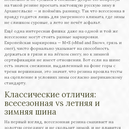
на такой резине проехать настоящую русскую зиму в
Архангельске — и поймёшь разницу. Так что всесезонка в
правду годится лишь для умеренного климата, где зимы
не слишком суровые, а лето не печёт асфальт.
Ещё одна интересная фишка: даже на одной и той же
всесезонке могут стоять разные маркировки.
Европейская маркировка — M+S («Mud and Snow», грязь и
снег), чисто формально указывает на способность
держаться в грязи и на лёгком снегу, но к зимней
сертификации не имеет отношения. Вот если на шине
есть значок снежинки, выдавленный на фоне горы с
тремя вершинами, это значит, что резина прошла тесты
на сцепление в условиях зимы согласно американскому
стандарту.
Классические отличия:
всесезонная vs летняя и
зимняя шина
На первый взгляд, всесезонная резина смахивает на
золотую середину: и не скользит зимой, и не плавится