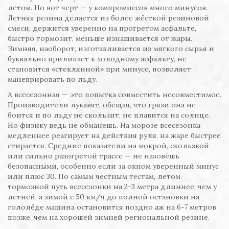
летом. Но вот черт — у компромиссов много минусов.
Летняя резина делается из более жёсткой резиновой
смеси, держится уверенно на прогретом асфальте,
быстро тормозит, меньше изнашивается от жары.
Зимняя, наоборот, изготавливается из мягкого сырья и
буквально прилипает к холодному асфальту, не
становится «стеклянной» при минусе, позволяет
маневрировать по льду.
А всесезонная — это попытка совместить несовместимое.
Производители лукавят, обещая, что грязи она не
боится и по льду не скользит, не плавится на солнце.
Но физику ведь не обманешь. На морозе всесезонка
медленнее реагирует на действия руля, на жаре быстрее
стирается. Средние показатели на мокрой, скользкой
или сильно разогретой трассе — не назовёшь
безопасными, особенно если за окном уверенный минус
или плюс 30. По самым честным тестам, летом
тормозной путь всесезонки на 2-3 метра длиннее, чем у
летней, а зимой с 50 км/ч до полной остановки на
гололёде машина остановится поздно аж на 6-7 метров
позже, чем на хорошей зимней региональной резине.