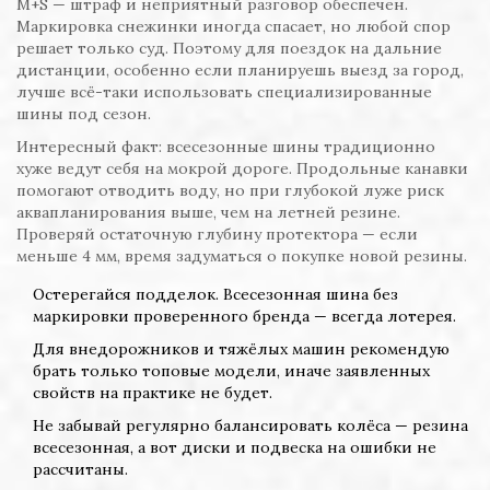
M+S — штраф и неприятный разговор обеспечен.
Маркировка снежинки иногда спасает, но любой спор
решает только суд. Поэтому для поездок на дальние
дистанции, особенно если планируешь выезд за город,
лучше всё-таки использовать специализированные
шины под сезон.
Интересный факт: всесезонные шины традиционно
хуже ведут себя на мокрой дороге. Продольные канавки
помогают отводить воду, но при глубокой луже риск
аквапланирования выше, чем на летней резине.
Проверяй остаточную глубину протектора — если
меньше 4 мм, время задуматься о покупке новой резины.
Остерегайся подделок. Всесезонная шина без
маркировки проверенного бренда — всегда лотерея.
Для внедорожников и тяжёлых машин рекомендую
брать только топовые модели, иначе заявленных
свойств на практике не будет.
Не забывай регулярно балансировать колёса — резина
всесезонная, а вот диски и подвеска на ошибки не
рассчитаны.