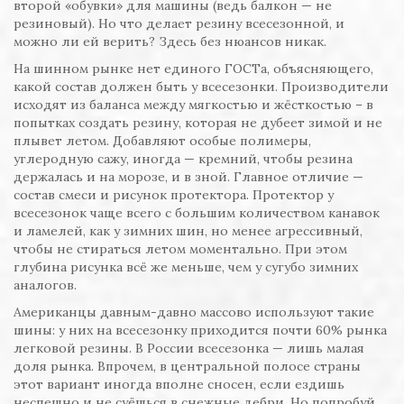
второй «обувки» для машины (ведь балкон — не
резиновый). Но что делает резину всесезонной, и
можно ли ей верить? Здесь без нюансов никак.
На шинном рынке нет единого ГОСТа, объясняющего,
какой состав должен быть у всесезонки. Производители
исходят из баланса между мягкостью и жёсткостью – в
попытках создать резину, которая не дубеет зимой и не
плывет летом. Добавляют особые полимеры,
углеродную сажу, иногда — кремний, чтобы резина
держалась и на морозе, и в зной. Главное отличие —
состав смеси и рисунок протектора. Протектор у
всесезонок чаще всего с большим количеством канавок
и ламелей, как у зимних шин, но менее агрессивный,
чтобы не стираться летом моментально. При этом
глубина рисунка всё же меньше, чем у сугубо зимних
аналогов.
Американцы давным-давно массово используют такие
шины: у них на всесезонку приходится почти 60% рынка
легковой резины. В России всесезонка — лишь малая
доля рынка. Впрочем, в центральной полосе страны
этот вариант иногда вполне сносен, если ездишь
неспешно и не суёшься в снежные дебри. Но попробуй