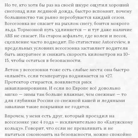
Но те, кто хотя бы раз на своей шкуре ощутил хороший
снегопад или ледяной дождь, быстро вспомнят, почему
большинство так рьяно переобувается каждый сезон.
Всесезонка не спасает на рыхлом снегу, боится мокрого
льда. Тормозной путь удлиняется — и тут даже наличие
ABS не спасает. На старом асфальте, где колеи и песок,
сцепление часто подводит. По статистике Autoreview, в
предельных условиях всесезонка заставляет водителя
быть аккуратнее и снижать скорость километров на 10-
15, чтобы остаться в безопасности.
Летом у всесезонки тоже есть слабые места: она быстро
«плывёт», если температура поднимается за +27.
Протектор стирается, появляется риск
аквапланирования. И если по Европе всё довольно
мягко — зимы там больше влажные, чем снежные — то
для глубинки России со снежной кашей и ледяными
завалами такие покрышки не годятся.
Впрочем, у меня есть друг, который проездил на
всесезонке уже 4 года — исключительно по «Калужскому
кольцу». Говорит, что если не преваливать и не
пытаться сэкономить на безопасности, можно спокойно