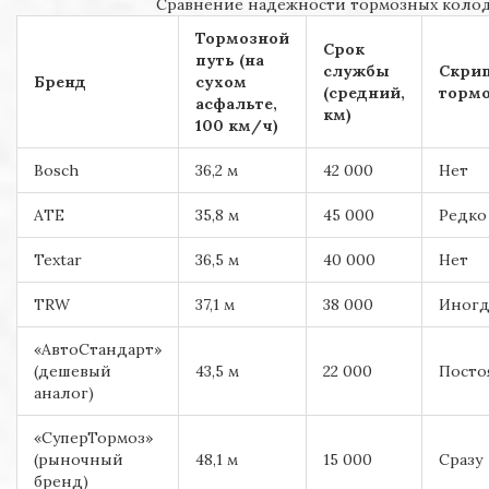
Сравнение надежности тормозных колодо
Тормозной
Срок
путь (на
службы
Скри
Бренд
сухом
(средний,
торм
асфальте,
км)
100 км/ч)
Bosch
36,2 м
42 000
Нет
ATE
35,8 м
45 000
Редко
Textar
36,5 м
40 000
Нет
TRW
37,1 м
38 000
Иногд
«АвтоСтандарт»
(дешевый
43,5 м
22 000
Посто
аналог)
«СуперТормоз»
(рыночный
48,1 м
15 000
Сразу
бренд)