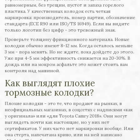
равномерным, без трещин, пустот и запаха горелого
пластика. У качественных колодок есть четкая
маркировка: производитель, номер партии, обозначение
стандарта (ECE R90 или ISO/TS 16949). Если вы видите
только логотип без цифр - это тревожный знак.
Проверьте толщину фрикционного материала. Новые
колодки обычно имеют 8-12 мм. Когда осталось меньше
3 мм - пора менять. Но не ждите, пока дойдете до этого.
Уже при 4-5 мм эффективность снижается на 20-30%. В
дождь или на мокром асфальте это может стоить вам
контроля над машиной.
Как выглядят плохие
тормозные колодки?
Плохие колодки - это те, что продают на рынках, в
неофициальных магазинах, в соцсетях с надписями «как
у оригинала» или «для Toyota Camry 2018». Они могут
выглядеть почти как настоящие, но у них нет
сертификатов. У них часто нет маркировки вообще. Или
она стерта, напечатана криво, или на ней написано