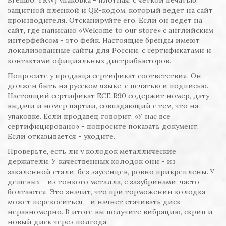
Brembo, TRW) упаковка - плотная, с четкой печатью,
защитной пленкой и QR-кодом, который ведет на сайт
производителя. Отсканируйте его. Если он ведет на
сайт, где написано «Welcome to our store» с английским
интерфейсом - это фейк. Настоящие бренды имеют
локализованные сайты для России, с сертификатами и
контактами официальных дистрибьюторов.
Попросите у продавца сертификат соответствия. Он
должен быть на русском языке, с печатью и подписью.
Настоящий сертификат ECE R90 содержит номер, дату
выдачи и номер партии, совпадающий с тем, что на
упаковке. Если продавец говорит: «У нас все
сертифицировано» - попросите показать документ.
Если отказывается - уходите.
Проверьте, есть ли у колодок металлические
держатели. У качественных колодок они - из
закаленной стали, без заусенцев, ровно прикреплены. У
дешевых - из тонкого металла, с зазубринами, часто
болтаются. Это значит, что при торможении колодка
может перекоситься - и начнет стачивать диск
неравномерно. В итоге вы получите вибрацию, скрип и
новый диск через полгода.