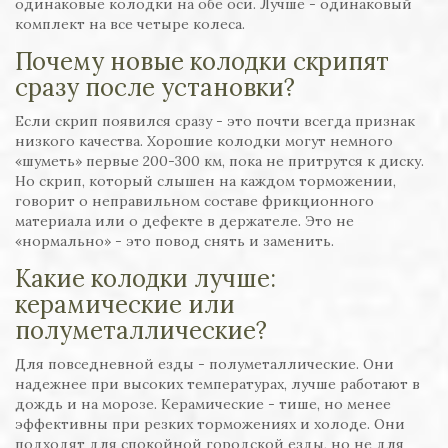
одинаковые колодки на обе оси. Лучше - одинаковый
комплект на все четыре колеса.
Почему новые колодки скрипят
сразу после установки?
Если скрип появился сразу - это почти всегда признак
низкого качества. Хорошие колодки могут немного
«шуметь» первые 200-300 км, пока не притрутся к диску.
Но скрип, который слышен на каждом торможении,
говорит о неправильном составе фрикционного
материала или о дефекте в держателе. Это не
«нормально» - это повод снять и заменить.
Какие колодки лучше:
керамические или
полуметаллические?
Для повседневной езды - полуметаллические. Они
надежнее при высоких температурах, лучше работают в
дождь и на морозе. Керамические - тише, но менее
эффективны при резких торможениях и холоде. Они
подходят для спокойной городской езды, но не для