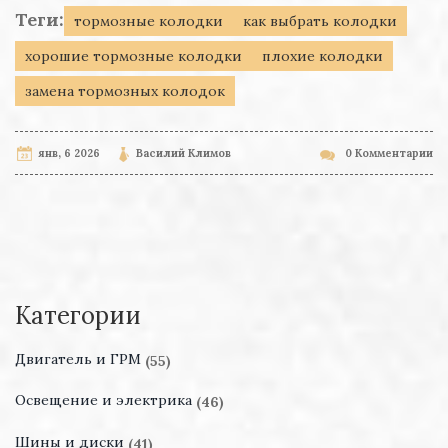
Теги:
тормозные колодки
как выбрать колодки
хорошие тормозные колодки
плохие колодки
замена тормозных колодок
янв, 6 2026
Василий Климов
0 Комментарии
Категории
Двигатель и ГРМ
(55)
Освещение и электрика
(46)
Шины и диски
(41)