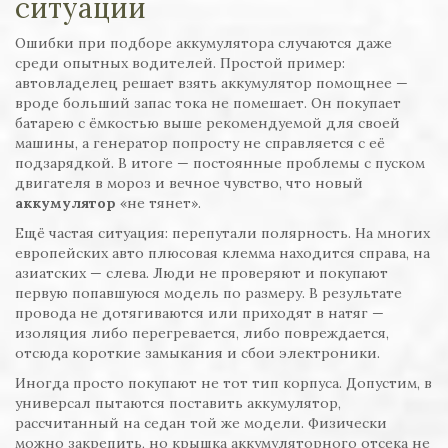
ситуации
Ошибки при подборе аккумулятора случаются даже
среди опытных водителей. Простой пример:
автовладелец решает взять аккумулятор помощнее —
вроде больший запас тока не помешает. Он покупает
батарею с ёмкостью выше рекомендуемой для своей
машины, а генератор попросту не справляется с её
подзарядкой. В итоге — постоянные проблемы с пуском
двигателя в мороз и вечное чувство, что новый
аккумулятор
«не тянет».
Ещё частая ситуация: перепутали полярность. На многих
европейских авто плюсовая клемма находится справа, на
азиатских — слева. Люди не проверяют и покупают
первую попавшуюся модель по размеру. В результате
провода не дотягиваются или приходят в натяг —
изоляция либо перегревается, либо повреждается,
отсюда короткие замыкания и сбои электроники.
Иногда просто покупают не тот тип корпуса. Допустим, в
универсал пытаются поставить аккумулятор,
рассчитанный на седан той же модели. Физически
можно закрепить, но крышка аккумуляторного отсека не