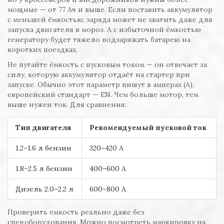
мощные — от 77 Ач и выше. Если поставить аккумулятор
с меньшей ёмкостью, заряда может не хватить даже для
запуска двигателя в мороз. А с избыточной ёмкостью
генератору будет тяжело подзаряжать батарею на
коротких поездках.
Не путайте ёмкость с пусковым током — он отвечает за
силу, которую аккумулятор отдаёт на стартер при
запуске. Обычно этот параметр пишут в амперах (A),
европейский стандарт — EN. Чем больше мотор, тем
выше нужен ток. Для сравнения:
Тип двигателя
Рекомендуемый пусковой ток
1.2–1.6 л бензин
320–420 А
1.8–2.5 л бензин
400–600 А
Дизель 2.0–2.2 л
600–800 А
Проверить емкость реально даже без
спецоборудования. Можно посмотреть маркировку на