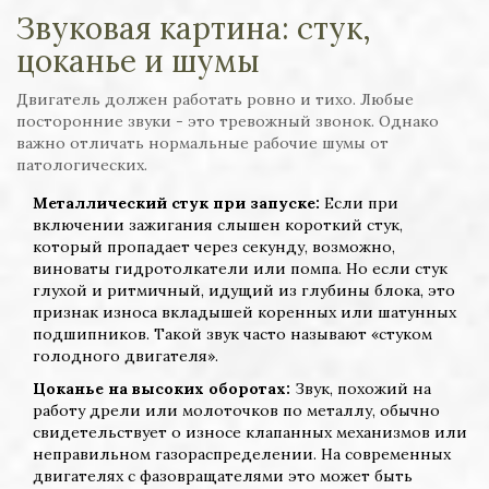
Звуковая картина: стук,
цоканье и шумы
Двигатель должен работать ровно и тихо. Любые
посторонние звуки - это тревожный звонок. Однако
важно отличать нормальные рабочие шумы от
патологических.
Металлический стук при запуске:
Если при
включении зажигания слышен короткий стук,
который пропадает через секунду, возможно,
виноваты гидротолкатели или помпа. Но если стук
глухой и ритмичный, идущий из глубины блока, это
признак износа вкладышей коренных или шатунных
подшипников. Такой звук часто называют «стуком
голодного двигателя».
Цоканье на высоких оборотах:
Звук, похожий на
работу дрели или молоточков по металлу, обычно
свидетельствует о износе клапанных механизмов или
неправильном газораспределении. На современных
двигателях с фазовращателями это может быть