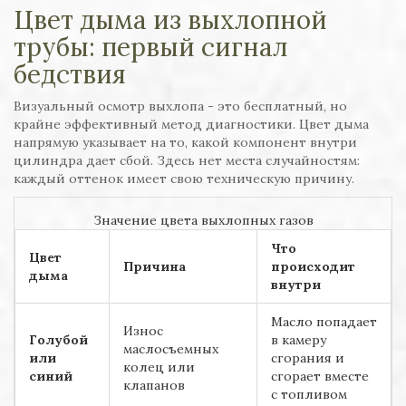
Цвет дыма из выхлопной
трубы: первый сигнал
бедствия
Визуальный осмотр выхлопа - это бесплатный, но
крайне эффективный метод диагностики. Цвет дыма
напрямую указывает на то, какой компонент внутри
цилиндра дает сбой. Здесь нет места случайностям:
каждый оттенок имеет свою техническую причину.
Значение цвета выхлопных газов
Что
Цвет
Причина
происходит
дыма
внутри
Масло попадает
Износ
Голубой
в камеру
маслосъемных
или
сгорания и
колец или
синий
сгорает вместе
клапанов
с топливом