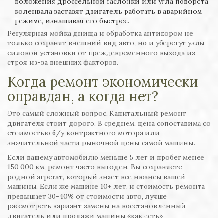
положения дроссельной заслонки или угла поворота
коленвала заставят двигатель работать в аварийном
режиме, изнашивая его быстрее.
Регулярная мойка днища и обработка антикором не
только сохранят внешний вид авто, но и уберегут узлы
силовой установки от преждевременного выхода из
строя из-за внешних факторов.
Когда ремонт экономически
оправдан, а когда нет?
Это самый сложный вопрос. Капитальный ремонт
двигателя стоит дорого. В среднем, цена сопоставима со
стоимостью б/у контрактного мотора или
значительной части рыночной цены самой машины.
Если вашему автомобилю меньше 5 лет и пробег менее
150 000 км, ремонт часто выгоден. Вы сохраняете
родной агрегат, который знает все нюансы вашей
машины. Если же машине 10+ лет, и стоимость ремонта
превышает 30-40% от стоимости авто, лучше
рассмотреть вариант замены на восстановленный
двигатель или продажи машины «как есть».