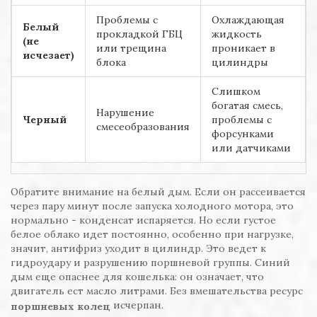
Проблемы с
Охлаждающая
Белый
прокладкой ГБЦ
жидкость
(не
или трещина
проникает в
исчезает)
блока
цилиндры
Слишком
богатая смесь,
Нарушение
Черный
проблемы с
смесеобразования
форсунками
или датчиками
Обратите внимание на белый дым. Если он рассеивается
через пару минут после запуска холодного мотора, это
нормально - конденсат испаряется. Но если густое
белое облако идет постоянно, особенно при нагрузке,
значит, антифриз уходит в цилиндр. Это ведет к
гидроудару и разрушению поршневой группы. Синий
дым еще опаснее для кошелька: он означает, что
двигатель ест масло литрами. Без вмешательства ресурс
исчерпан.
поршневых колец