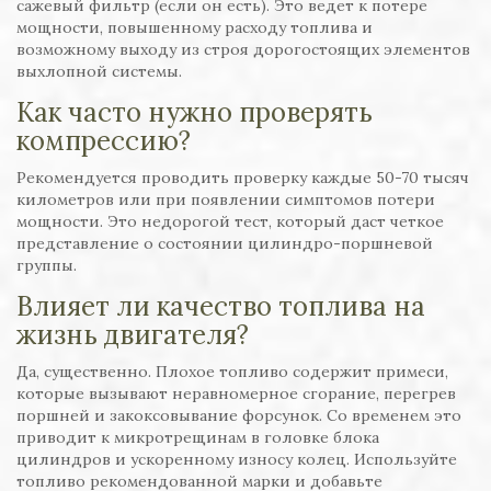
сажевый фильтр (если он есть). Это ведет к потере
мощности, повышенному расходу топлива и
возможному выходу из строя дорогостоящих элементов
выхлопной системы.
Как часто нужно проверять
компрессию?
Рекомендуется проводить проверку каждые 50-70 тысяч
километров или при появлении симптомов потери
мощности. Это недорогой тест, который даст четкое
представление о состоянии цилиндро-поршневой
группы.
Влияет ли качество топлива на
жизнь двигателя?
Да, существенно. Плохое топливо содержит примеси,
которые вызывают неравномерное сгорание, перегрев
поршней и закоксовывание форсунок. Со временем это
приводит к микротрещинам в головке блока
цилиндров и ускоренному износу колец. Используйте
топливо рекомендованной марки и добавьте